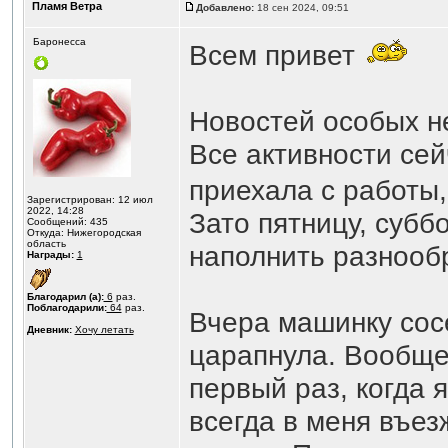
Пламя Ветра
Добавлено:
18 сен 2024, 09:51
Баронесса
Всем привет
Новостей особых не
Все активности сей
приехала с работы
Зарегистрирован: 12 июл
2022, 14:28
Зато пятницу, субб
Сообщений: 435
Откуда: Нижегородская
область
наполнить разнооб
Награды:
1
Благодарил (а):
6
раз.
Поблагодарили:
64
раз.
Вчера машинку сосе
Дневник:
Хочу летать
царапнула. Вообще 
первый раз, когда 
всегда в меня въез