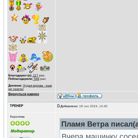
Благодарил (а):
117
раз.
Поблагодарили:
548
раз.
Дневник:
Худая корова - еще
не газель!
Вернуться наверх
ТРЕНЕР
Добавлено:
18 сен 2024, 14:40
Королева
Пламя Ветра писал(а
Вчера машинку сосед