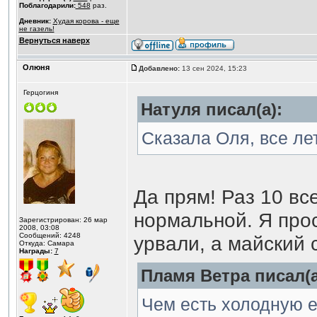
Поблагодарили:
548
раз.
Дневник:
Худая корова - еще
не газель!
Вернуться наверх
Олюня
Добавлено:
13 сен 2024, 15:23
Герцогиня
Натуля писал(а):
Сказала Оля, все ле
Да прям! Раз 10 вс
нормальной. Я прос
Зарегистрирован: 26 мар
2008, 03:08
Сообщений: 4248
урвали, а майский 
Откуда: Самара
Награды:
7
Пламя Ветра писал(а
Чем есть холодную е