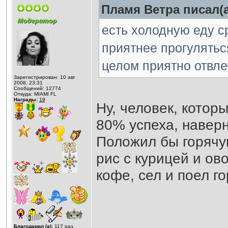
Пламя Ветра писал(а
есть холодную еду с
приятнее прогулятьс
целом приятно отвлеч
Зарегистрирован: 10 авг
2008, 23:31
Сообщений: 12774
Откуда: MIAMI FL
Награды:
19
Ну, человек, котор
80% успеха, наверн
Положил бы горячую
рис с курицей и ов
кофе, сел и поел г
Благодарил (а):
117
раз.