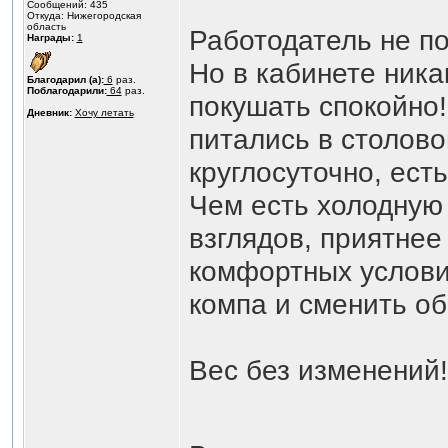
Сообщений: 435
Откуда: Нижегородская
область
Работодатель не по
Награды:
1
Но в кабинете ника
Благодарил (а):
6
раз.
Поблагодарили:
64
раз.
покушать спокойно
Дневник:
Хочу летать
питались в столово
круглосуточно, ест
Чем есть холодную
взглядов, приятнее
комфортных условия
компа и сменить об
Вес без изменений!