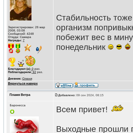
Стабильность тоже
организм попривык
Зарегистрирован: 26 мар
2008, 03:08
Сообщений: 4248
побежит вес в мину
Откуда: Самара
Награды:
7
понедельник
Благодарил (а):
0
раз.
Поблагодарили:
92
раз.
Дневник:
Олюня
Вернуться наверх
Пламя Ветра
Добавлено:
09 сен 2024, 08:15
Баронесса
Всем привет!
Выходные прошли п