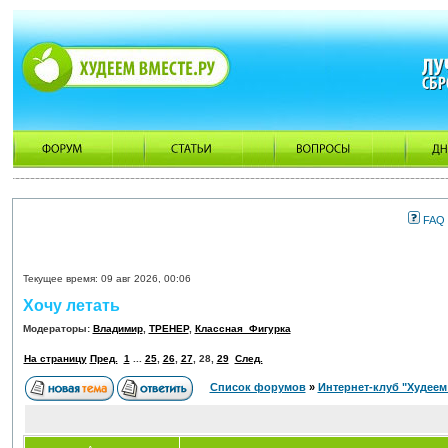
FAQ
Текущее время: 09 авг 2026, 00:06
Хочу летать
Модераторы:
Владимир
,
ТРЕНЕР
,
Классная_Фигурка
На страницу
Пред.
1
...
25
,
26
,
27
,
28
,
29
След.
Список форумов
»
Интернет-клуб "Худеем