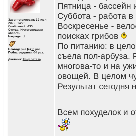
Пятница - бассейн 
Суббота - работа в
Зарегистрирован: 12 июл
Воскресенье - вело
2022, 14:28
Сообщений: 435
Откуда: Нижегородская
поисках грибов
область
Награды:
1
По питанию: в цело
Благодарил (а):
6
раз.
Поблагодарили:
64
раз.
съела пол-арбуза. 
Дневник:
Хочу летать
многова-то и на уж
овощей. В целом чу
Результат сегодня 
Всем похуделок и о