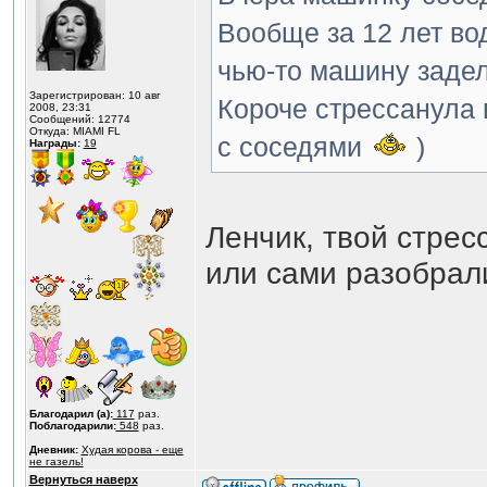
Вообще за 12 лет вод
чью-то машину задел
Зарегистрирован: 10 авг
Короче стрессанула 
2008, 23:31
Сообщений: 12774
Откуда: MIAMI FL
с соседями
)
Награды:
19
Ленчик, твой стрес
или сами разобрал
Благодарил (а):
117
раз.
Поблагодарили:
548
раз.
Дневник:
Худая корова - еще
не газель!
Вернуться наверх