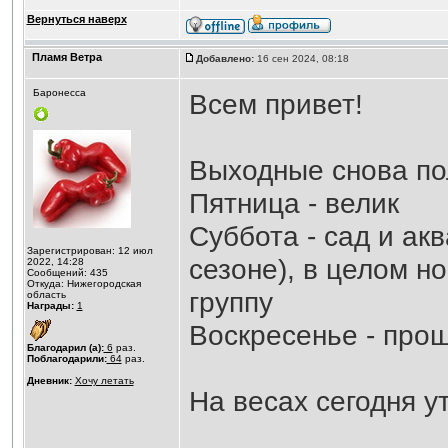
Вернуться наверх
Пламя Ветра
Добавлено:
16 сен 2024, 08:18
Баронесса
Всем привет!
Выходные снова по
Пятница - велик
Суббота - сад и ак
Зарегистрирован: 12 июл
сезоне), в целом н
2022, 14:28
Сообщений: 435
Откуда: Нижегородская
группу
область
Награды:
1
Воскресенье - прош
Благодарил (а):
6
раз.
Поблагодарили:
64
раз.
Дневник:
Хочу летать
На весах сегодня у