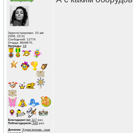
Зарегистрирован: 10 авг
2008, 23:31
Сообщений: 12774
Откуда: MIAMI FL
Награды:
19
Благодарил (а):
117
раз.
Поблагодарили:
548
раз.
Дневник:
Худая корова - еще
не газель!