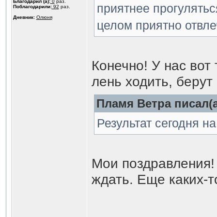
Благодарил (а):
0
раз.
приятнее прогулятьс
Поблагодарили:
92
раз.
Дневник:
Олюня
целом приятно отвле
Конечно! У нас вот
лень ходить, берут
Пламя Ветра писал(а
Результат сегодня на
Мои поздравления! 
ждать. Еще каких-т