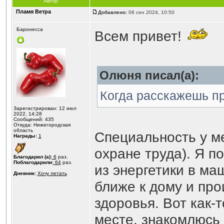
Автор
Пламя Ветра
Добавлено:
06 сен 2024, 10:50
Баронесса
Всем привет!
Олюня писал(а):
Когда расскажешь п
Зарегистрирован: 12 июл
2022, 14:28
Сообщений: 435
Откуда: Нижегородская
область
Специальность у м
Награды:
1
охране труда). Я п
Благодарил (а):
6
раз.
Поблагодарили:
64
раз.
из энергетики в ма
Дневник:
Хочу летать
ближе к дому и про
здоровья. Вот как-
месте, знакомлюсь 