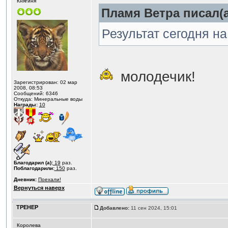
Княгиня
Пламя Ветра писал(а
Результат сегодня на
молодечик!
Зарегистрирован: 02 мар
2008, 08:53
Сообщений: 6346
Откуда: Минеральные воды
Награды:
10
Благодарил (а):
19
раз.
Поблагодарили:
150
раз.
Дневник:
Поехали!
Вернуться наверх
ТРЕНЕР
Добавлено:
11 сен 2024, 15:01
Королева