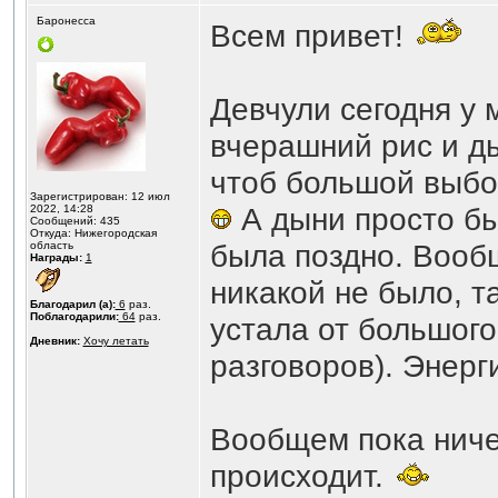
Баронесса
Всем привет!
Девчули сегодня у 
вчерашний рис и ды
чтоб большой выбо
Зарегистрирован: 12 июл
А дыни просто бы
2022, 14:28
Сообщений: 435
Откуда: Нижегородская
была поздно. Вообщ
область
Награды:
1
никакой не было, т
Благодарил (а):
6
раз.
Поблагодарили:
64
раз.
устала от большого
Дневник:
Хочу летать
разговоров). Энерг
Вообщем пока ниче
происходит.