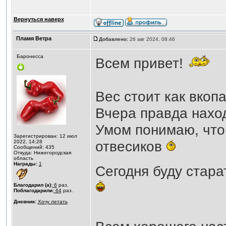
Вернуться наверх
Пламя Ветра
Добавлено:
26 авг 2024, 08:46
Баронесса
Всем привет!
Вес стоит как вкопа
Вчера правда наход
Умом понимаю, что 
Зарегистрирован: 12 июл
отвесиков
2022, 14:28
Сообщений: 435
Откуда: Нижегородская
область
Награды:
1
Сегодня буду стар
Благодарил (а):
6
раз.
Поблагодарили:
64
раз.
Дневник:
Хочу летать