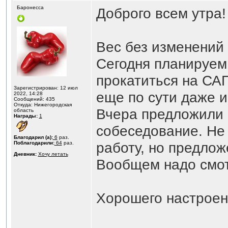
Баронесса
Доброго всем утра!
Вес без изменений 
Сегодня планируем
прокатиться на САП
Зарегистрирован: 12 июл
еще по сути даже и 
2022, 14:28
Сообщений: 435
Откуда: Нижегородская
Вчера предложили р
область
Награды:
1
собеседование. Не 
Благодарил (а):
6
раз.
работу, но предлож
Поблагодарили:
64
раз.
Дневник:
Хочу летать
Вообщем надо смотр
Хорошего настроен