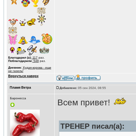
Благодарил (а):
117
раз.
Поблагодарили:
548
раз.
Дневник:
Худая корова - еще
не газель!
Вернуться наверх
Пламя Ветра
Добавлено:
05 сен 2024, 08:55
Баронесса
Всем привет!
ТРЕНЕР писал(а):