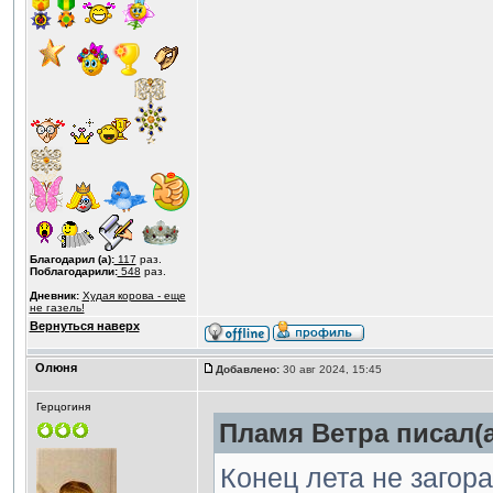
Благодарил (а):
117
раз.
Поблагодарили:
548
раз.
Дневник:
Худая корова - еще
не газель!
Вернуться наверх
Олюня
Добавлено:
30 авг 2024, 15:45
Герцогиня
Пламя Ветра писал(а
Конец лета не загора