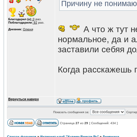
Причину не понимаю
Благодарил (а):
0
раз.
Поблагодарили:
92
раз.
А что ж тут н
Дневник:
Олюня
нормальное, да и 
заставили себяя до
Когда расскажешь 
Вернуться наверх
Показать сообщения за:
Сортир
Страница
27
из
29
[ Сообщений: 434 ]
Список форумов
»
Интернет-клуб "Худеем Вместе.Ру"
»
Дневники