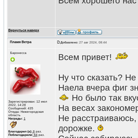
Всем хорошего нас
Вернуться наверх
Пламя Ветра
Добавлено:
27 авг 2024, 08:44
Баронесса
Всем привет!
Ну что сказать? Не
Наела вчера фиг зн
Но было так вку
Зарегистрирован: 12 июл
На весах закономер
2022, 14:28
Сообщений: 435
Откуда: Нижегородская
Не расстраиваюсь,
область
Награды:
1
дорожке.
Благодарил (а):
6
раз.
Поблагодарили:
64
раз.