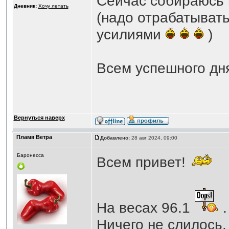
Сейчас собираюсь 
Дневник:
Хочу летать
(надо отрабатыват
усилиями
)
Всем успешного дн
Вернуться наверх
Пламя Ветра
Добавлено:
28 авг 2024, 09:00
Баронесса
Всем привет!
На весах 96.1
.
Ничего не слилось.