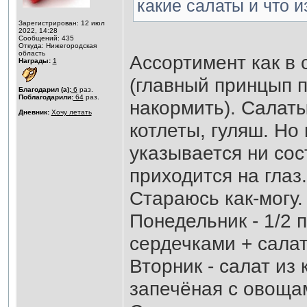
какие салаты и что и
Зарегистрирован: 12 июл
2022, 14:28
Сообщений: 435
Откуда: Нижегородская
область
Ассортимент как в
Награды:
1
(главный принцып 
Благодарил (а):
6
раз.
Поблагодарили:
64
раз.
накормить). Салат
Дневник:
Хочу летать
котлеты, гуляш. Но
указывается ни сос
приходится на глаз.
Стараюсь как-могу.
Понедельник - 1/2 
сердечками + салат
Вторник - салат из
запечёная с овоща