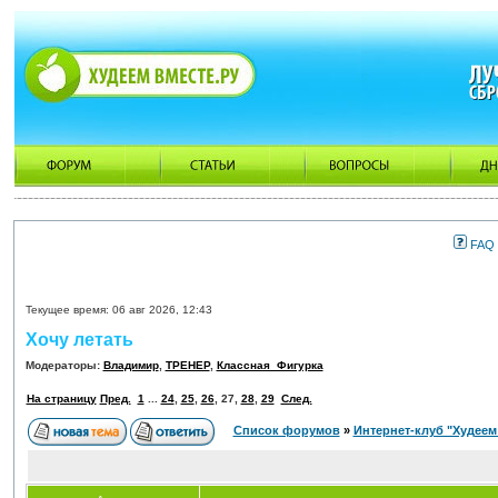
FAQ
Текущее время: 06 авг 2026, 12:43
Хочу летать
Модераторы:
Владимир
,
ТРЕНЕР
,
Классная_Фигурка
На страницу
Пред.
1
...
24
,
25
,
26
,
27
,
28
,
29
След.
Список форумов
»
Интернет-клуб "Худеем