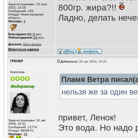
Зарегистрирован: 12 июл
800гр. жира?!!
2022, 14:28
Сообщений: 435
Откуда: Нижегородская
Ладно, делать нечег
область
Награды:
1
Благодарил (а):
6
раз.
Поблагодарили:
64
раз.
Дневник:
Хочу летать
Вернуться наверх
ТРЕНЕР
Добавлено:
28 авг 2024, 15:23
Королева
Пламя Ветра писал(а
нельзя же за один ве
привет, Ленок!
Зарегистрирован: 10 авг
2008, 23:31
Это вода. Но надо 
Сообщений: 12774
Откуда: MIAMI FL
Награды:
19