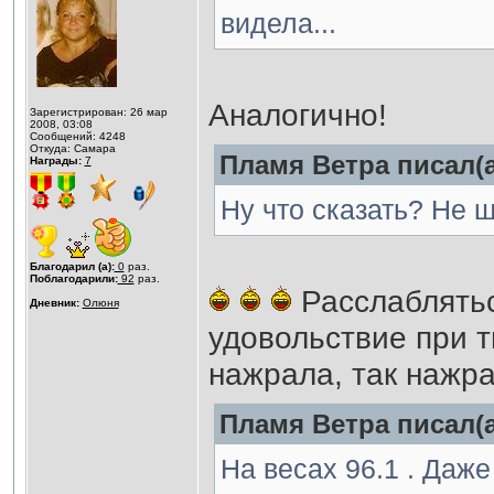
видела...
Аналогично!
Зарегистрирован: 26 мар
2008, 03:08
Сообщений: 4248
Откуда: Самара
Пламя Ветра писал(а
Награды:
7
Ну что сказать? Не ш
Благодарил (а):
0
раз.
Поблагодарили:
92
раз.
Расслабляться
Дневник:
Олюня
удовольствие при т
нажрала, так нажр
Пламя Ветра писал(а
На весах 96.1 . Даже 