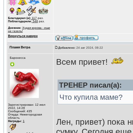
Благодарил (а):
117
раз.
Поблагодарили:
548
раз.
Дневник:
Худая корова - еще
не газель!
Вернуться наверх
Пламя Ветра
Добавлено:
24 авг 2024, 08:22
Баронесса
Всем привет!
ТРЕНЕР писал(а):
Что купила маме?
Зарегистрирован: 12 июл
2022, 14:28
Сообщений: 435
Откуда: Нижегородская
область
Лен, привет) пока 
Награды:
1
сумку. Сегодня ещ