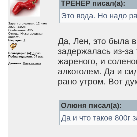
ТРЕНЕР писал(а):
Это вода. Но надо р
Зарегистрирован: 12 июл
2022, 14:28
Сообщений: 435
Откуда: Нижегородская
область
Да, Лен, это была 
Награды:
1
задержалась из-за 
Благодарил (а):
6
раз.
Поблагодарили:
64
раз.
жареного, и солено
Дневник:
Хочу летать
алкоголем. Да и си
рано утром. Вот ду
Олюня писал(а):
Да и что такое 800г 