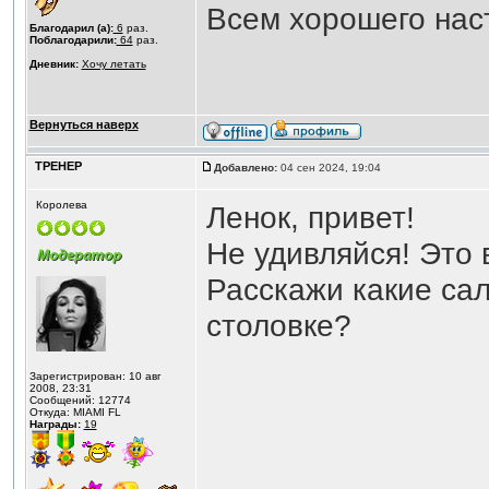
Всем хорошего нас
Благодарил (а):
6
раз.
Поблагодарили:
64
раз.
Дневник:
Хочу летать
Вернуться наверх
ТРЕНЕР
Добавлено:
04 сен 2024, 19:04
Королева
Ленок, привет!
Не удивляйся! Это 
Расскажи какие сал
столовке?
Зарегистрирован: 10 авг
2008, 23:31
Сообщений: 12774
Откуда: MIAMI FL
Награды:
19