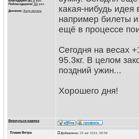
Благодарил (а):
6
раз.
Поблагодарили:
64
раз.
какая-нибудь идея 
Дневник:
Хочу летать
например билеты им 
ещё в процессе по
Сегодня на весах +
95.3кг. В целом за
поздний ужин...
Хорошего дня!
Вернуться наверх
Пламя Ветра
Добавлено:
25 авг 2024, 08:56