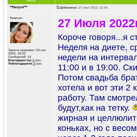
Автор
**Натуся***
Добавлено:
27 июл 2022, 12:44
Новичок
27 Июля 2022г
Короче говоря...я 
Неделя на диете, с
Зарегистрирован: 03 сен
2020, 16:55
недели на интервал
Сообщений: 14
Благодарил (а):
0
раз.
Поблагодарили:
0
раз.
11:00 и в 19:00. Ск
Потом свадьба брат
хотела и вот эти 2 
работу. Там смотрел
будут,как на тетку.
жирная и целлюлит
коньках, но с весо