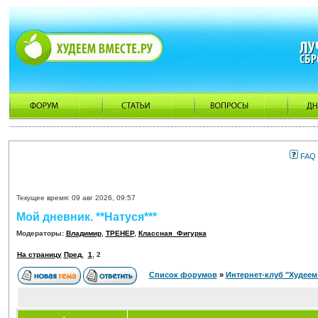
FAQ
Текущее время: 09 авг 2026, 09:57
Мой дневник. **Натуся***
Модераторы:
Владимир
,
ТРЕНЕР
,
Классная_Фигурка
На страницу
Пред.
1
,
2
Список форумов
»
Интернет-клуб "Худеем