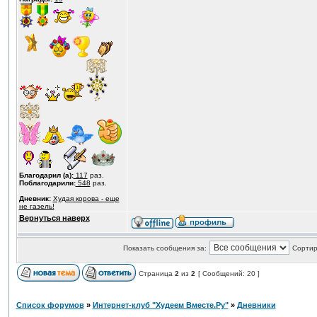
Благодарил (а):
117
раз.
Поблагодарили:
548
раз.
Дневник:
Худая корова - еще
не газель!
Вернуться наверх
Показать сообщения за:
Сортир
Страница
2
из
2
[ Сообщений: 20 ]
Список форумов
»
Интернет-клуб "Худеем Вместе.Ру"
»
Дневники