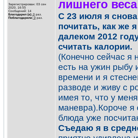
лишнего веса 
Зарегистрирован: 03 сен
2020, 16:55
Сообщений: 14
С 23 июля я снова
Благодарил (а):
0
раз.
Поблагодарили:
0
раз.
почитать, как же 
далеком 2012 год
считать калории.
(Конечно сейчас я 
есть на ужин рыбу 
времени и я стеснен
разводе и живу с р
имея то, что у мен
маневра).Короче я 
блюда уже посчитан
Съедаю я в средне