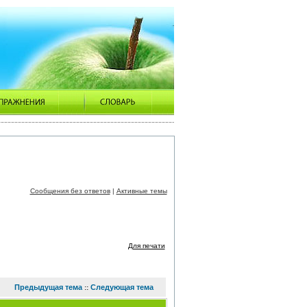
Сообщения без ответов
|
Активные темы
Для печати
Предыдущая тема
Следующая тема
::