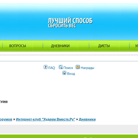
FAQ
Поиск
Награды
Вход
гурка
орумов
»
Интернет-клуб "Худеем Вместе.Ру"
»
Дневники