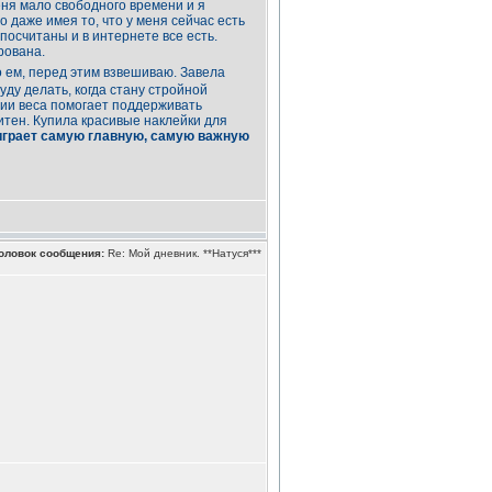
меня мало свободного времени и я
о даже имея то, что у меня сейчас есть
посчитаны и в интернете все есть.
рована.
 ем, перед этим взвешиваю. Завела
ду делать, когда стану стройной
нии веса помогает поддерживать
итен. Купила красивые наклейки для
 играет самую главную, самую важную
оловок сообщения:
Re: Мой дневник. **Натуся***