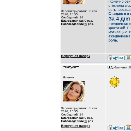
(Конечно сей
стеснена в ср
есть простра
Зарегистрирован: 03 сен
Съедаю я в с
2020, 16:55
Сообщений: 14
За 4 дня 
Благодарил (а):
0
раз.
ежедневник п
Поблагодарили:
0
раз.
красоткой. Я
мотивацию. В
ежедневника
роль.
Вернуться наверх
**Натуся***
Добавлено:
28
Новичок
Зарегистрирован: 03 сен
2020, 16:55
Сообщений: 14
Благодарил (а):
0
раз.
Поблагодарили:
0
раз.
Вернуться наверх