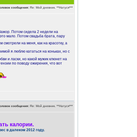
оловок сообщения:
Re: Мой дневник. **Натуся***
ажор. Потом сидела 2 недели на
о это мало. Потом свадьба брата, пару
м смотрели на меня, как на красотку, а
зимой я люблю кататься на коньках, но с
бви и ласки, но какой мужик клюнет на
тензии по поводу ожирения, что вот
оловок сообщения:
Re: Мой дневник. **Натуся***
ать калории.
вес в далеком 2012 году.