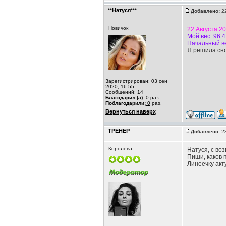
**Натуся***
Добавлено:
22
Новичок
22 Августа 2
Мой вес: 96.4
Начальный ве
Я решила сно
Зарегистрирован: 03 сен
2020, 16:55
Сообщений: 14
Благодарил (а):
0
раз.
Поблагодарили:
0
раз.
Вернуться наверх
ТРЕНЕР
Добавлено:
23
Королева
Натуся, с во
Пиши, каков 
Линеечку ак