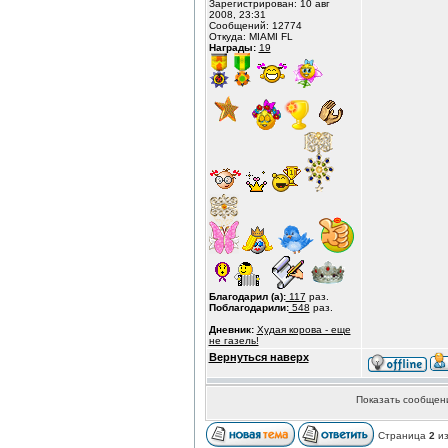
Зарегистрирован: 10 авг
2008, 23:31
Сообщений: 12774
Откуда: MIAMI FL
Награды:
19
Благодарил (а):
117
раз.
Поблагодарили:
548
раз.
Дневник:
Худая корова - еще
не газель!
Вернуться наверх
Показать сообщени
Страница
2
и