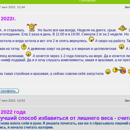
Сообщение
 июл 2022, 12:44
Заг
2022г.
...я старалась.
Но было все как всегда. Неделя на диете, срыв.
З
голодании. Ела 2 раза в день. В 11:00 и в 19:00. Скинула 2 кг за 2 недели. Н
хотела и когда хотела и вот эти 2 кг опять вернулись.
А скоро на работу. Та
как на тетку.
А девченки зовут на речку, а я жирная и целлюлитная.
А 
пипец коленкам.
А хочется через 1-2 года поехать на море. Да и хочется лю
ем нимф подавай. Да и я хочу слушать комплименты, какая я красивая, а не пре
а такая стройная и красивая, а сейчас совсем себя запустила
 июл 2022, 13:03
Заг
 2022 года
учший способ избавиться от лишнего веса - счит
снова взяла себя в руки. Я решила почитать, как же я сбрасывала лишний 
сь, я начала считать калории.