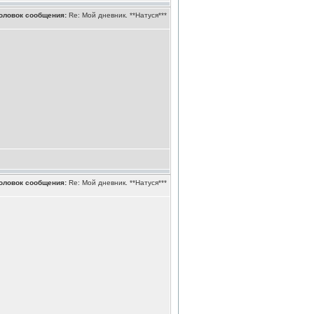
оловок сообщения:
Re: Мой дневник. **Натуся***
оловок сообщения:
Re: Мой дневник. **Натуся***