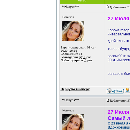
Автор
**Натуся***
Добавлено:
27
Новичок
27 Июля 
Короче говоря
интервальном 
дней ела что 
Зарегистрирован: 03 сен
теперь будут,
2020, 16:55
Сообщений: 14
весом 90 кг 
Благодарил (а):
0
раз.
90 кг. Им вс
Поблагодарили:
0
раз.
раньше я был
Вернуться наверх
**Натуся***
Добавлено:
27
Новичок
27 Июля
Самый л
С 23 июля я 
Вдохновивши