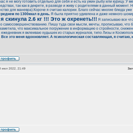
час я не могу готовить отдельно для себя и есть на ужин рыбу или курицу. У 
едствах, так как в декрете, в разводе и живу с родителями в данный момент. Н
нство для маневра).Короче я считаю калории. Благо сейчас многие блюда уже 
реднем по 1300ккал в день.
Я была приятно удивлена и даже немного шоки
я скинула 2.6 кг !!! Это ж охренеть!!!
Я записываю все что
о самосовершенствованию. Пишу туда свои мысли, мечты, прописываю, что бу
 заметила, что максимальное погружение в информацию о стройности, сниже
 ежедневник я вклеиваю худышек из старых журналов, типо Лизы и Космопол
.
Все это меня вдохновляет. А психологическая составляющая, я считаю,
 июл 2022, 21:49
Заг