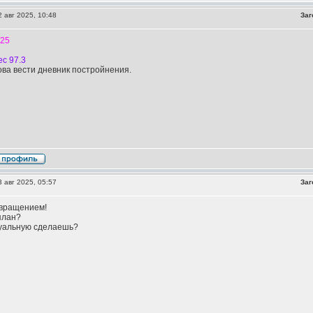
 авг 2025, 10:48
Заг
025
с 97.3
ва вести дневник постройнения.
 авг 2025, 05:57
Заг
звращением!
план?
туальную сделаешь?