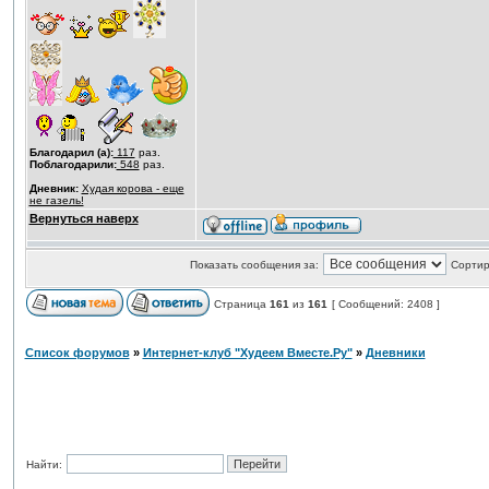
Благодарил (а):
117
раз.
Поблагодарили:
548
раз.
Дневник:
Худая корова - еще
не газель!
Вернуться наверх
Показать сообщения за:
Сортир
Страница
161
из
161
[ Сообщений: 2408 ]
Список форумов
»
Интернет-клуб "Худеем Вместе.Ру"
»
Дневники
Найти: