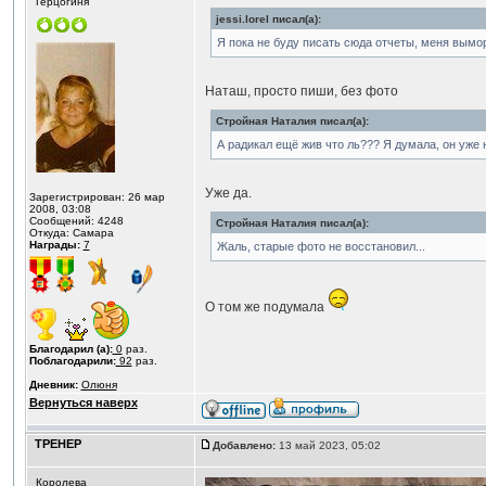
Герцогиня
jessi.lorel писал(а):
Я пока не буду писать сюда отчеты, меня вымо
Наташ, просто пиши, без фото
Стройная Наталия писал(а):
А радикал ещё жив что ль??? Я думала, он уже н
Уже да.
Зарегистрирован: 26 мар
2008, 03:08
Сообщений: 4248
Стройная Наталия писал(а):
Откуда: Самара
Награды:
7
Жаль, старые фото не восстановил...
О том же подумала
Благодарил (а):
0
раз.
Поблагодарили:
92
раз.
Дневник:
Олюня
Вернуться наверх
ТРЕНЕР
Добавлено:
13 май 2023, 05:02
Королева