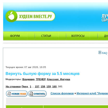
FAQ
Текущее время: 07 авг 2026, 16:05
Вернуть былую форму за 5.5 месяцев
Модераторы:
Владимир
,
ТРЕНЕР
,
Классная_Фигурка
На страницу
Пред.
1
...
157
,
158
,
159
,
160
,
161
Список форумов
»
Интернет-клуб "Худеем