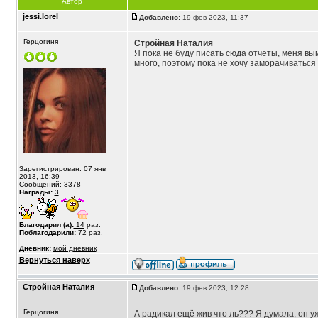
Автор
jessi.lorel
Добавлено:
19 фев 2023, 11:37
Герцогиня
Стройная Наталия
Я пока не буду писать сюда отчеты, меня вы
много, поэтому пока не хочу заморачиваться 
Зарегистрирован: 07 янв
2013, 16:39
Сообщений: 3378
Награды:
3
Благодарил (а):
14
раз.
Поблагодарили:
72
раз.
Дневник:
мой дневник
Вернуться наверх
Стройная Наталия
Добавлено:
19 фев 2023, 12:28
Герцогиня
А радикал ещё жив что ль??? Я думала, он уж