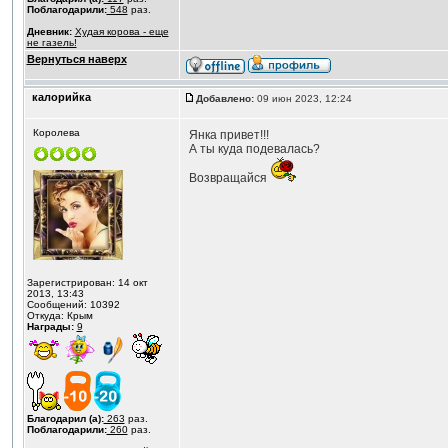
Поблагодарили:
548
раз.
Дневник:
Худая корова - еще
не газель!
Вернуться наверх
калорийка
Добавлено:
09 июн 2023, 12:24
Королева
Янка привет!!!
А ты куда подевалась?
Возвращайся
Зарегистрирован: 14 окт
2013, 13:43
Сообщений: 10392
Откуда: Крым
Награды:
9
Благодарил (а):
263
раз.
Поблагодарили:
260
раз.