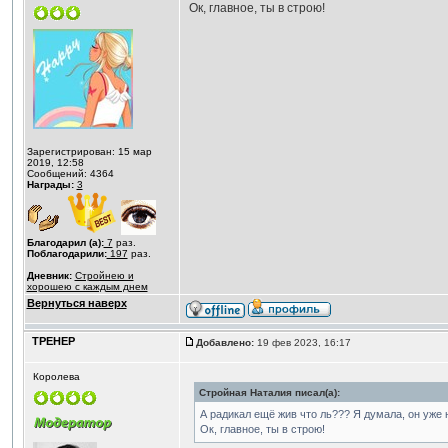
Ок, главное, ты в строю!
Зарегистрирован: 15 мар
2019, 12:58
Сообщений: 4364
Награды:
3
Благодарил (а):
7
раз.
Поблагодарили:
197
раз.
Дневник:
Стройнею и
хорошею с каждым днем
Вернуться наверх
ТРЕНЕР
Добавлено:
19 фев 2023, 16:17
Королева
Стройная Наталия писал(а):
А радикал ещё жив что ль??? Я думала, он уже н
Ок, главное, ты в строю!