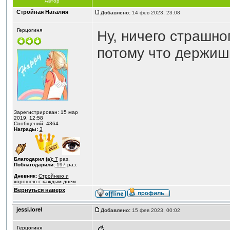
Автор
Стройная Наталия
Добавлено:
14 фев 2023, 23:08
Герцогиня
Ну, ничего страшног
потому что держиш
Зарегистрирован: 15 мар
2019, 12:58
Сообщений: 4364
Награды:
3
Благодарил (а):
7
раз.
Поблагодарили:
197
раз.
Дневник:
Стройнею и
хорошею с каждым днем
Вернуться наверх
jessi.lorel
Добавлено:
15 фев 2023, 00:02
Герцогиня