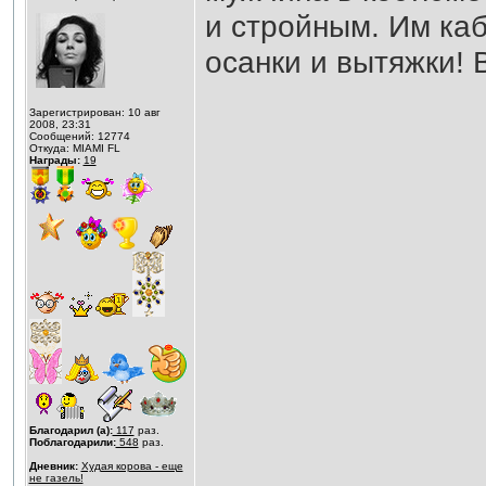
и стройным. Им каб
осанки и вытяжки! В
Зарегистрирован: 10 авг
2008, 23:31
Сообщений: 12774
Откуда: MIAMI FL
Награды:
19
Благодарил (а):
117
раз.
Поблагодарили:
548
раз.
Дневник:
Худая корова - еще
не газель!