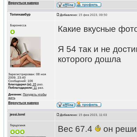
Вернуться наверх
Топинамбур
Добавлено:
15 фев 2023, 09:50
Баронесса
Какие вкусные фот
Я 54 так и не дости
которого дошла
Зарегистрирован: 08 ноя
2009, 23:40
Сообщений: 106
Благодарил (а):
35
раз.
Поблагодарили:
11
раз.
Дневник:
Похудеть чтобы
жить
Вернуться наверх
jessi.lorel
Добавлено:
15 фев 2023, 11:03
Герцогиня
Вес 67.4
он решил