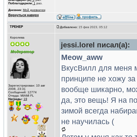
Поблагодарили:
1
раз.
Дневник:
Мой дневничок
Вернуться наверх
ТРЕНЕР
Добавлено:
15 фев 2023, 05:12
Королева
jessi.lorel писал(а):
Meow_aww
ВкусВилл для меня ма
принципе не хожу за 
Зарегистрирован: 10 авг
вообще шикарно, мож
2008, 23:31
Сообщений: 12774
Откуда: MIAMI FL
да, это вещь! Я на п
Награды:
19
зимой всегда набира
не научилась (