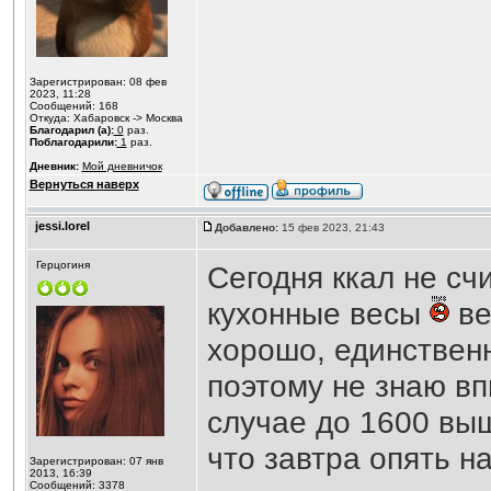
Зарегистрирован: 08 фев
2023, 11:28
Сообщений: 168
Откуда: Хабаровск -> Москва
Благодарил (а):
0
раз.
Поблагодарили:
1
раз.
Дневник:
Мой дневничок
Вернуться наверх
jessi.lorel
Добавлено:
15 фев 2023, 21:43
Герцогиня
Сегодня ккал не сч
кухонные весы
ве
хорошо, единствен
поэтому не знаю вп
случае до 1600 выш
что завтра опять на
Зарегистрирован: 07 янв
2013, 16:39
Сообщений: 3378