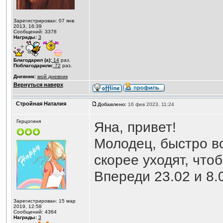
Зарегистрирован: 07 янв
2013, 16:39
Сообщений: 3378
Награды:
3
Благодарил (а):
14
раз.
Поблагодарили:
72
раз.
Дневник:
мой дневник
Вернуться наверх
Стройная Наталия
Добавлено:
16 фев 2023, 11:24
Герцогиня
Яна, привет!
Молодец, быстро в
скорее уходят, что
Впереди 23.02 и 8.
Зарегистрирован: 15 мар
2019, 12:58
Сообщений: 4364
Награды:
3