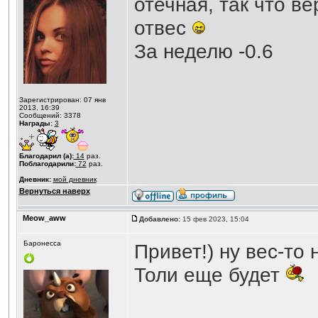
отечная, так что в
отвес
За неделю -0.6
Зарегистрирован: 07 янв
2013, 16:39
Сообщений: 3378
Награды:
3
Благодарил (а):
14
раз.
Поблагодарили:
72
раз.
Дневник:
мой дневник
Вернуться наверх
Meow_aww
Добавлено:
15 фев 2023, 15:04
Баронесса
Привет!) ну вес-то
Толи еще будет