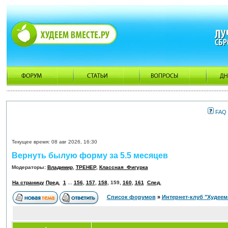
FAQ
Текущее время: 08 авг 2026, 16:30
Вернуть былую форму за 5.5 месяцев
Модераторы:
Владимир
,
ТРЕНЕР
,
Классная_Фигурка
На страницу
Пред.
1
...
156
,
157
,
158
,
159
,
160
,
161
След.
Список форумов
»
Интернет-клуб "Худеем