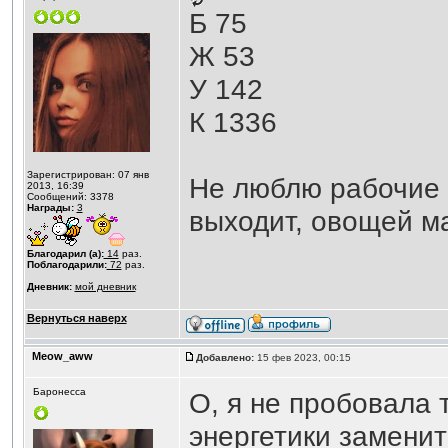
Б 75
Ж 53
У 142
К 1336
Зарегистрирован: 07 янв
Не люблю рабочие 
2013, 16:39
Сообщений: 3378
Награды:
3
выходит, овощей м
Благодарил (а):
14
раз.
Поблагодарили:
72
раз.
Дневник:
мой дневник
Вернуться наверх
Meow_aww
Добавлено:
15 фев 2023, 00:15
Баронесса
О, я не пробовала 
энергетики заменить