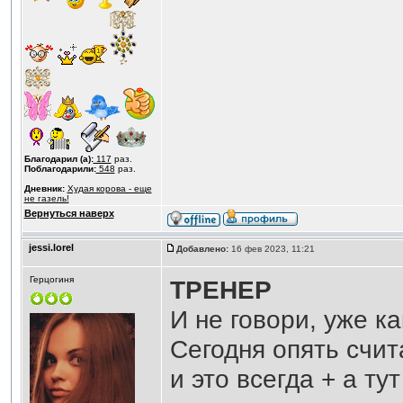
Благодарил (а):
117
раз.
Поблагодарили:
548
раз.
Дневник:
Худая корова - еще
не газель!
Вернуться наверх
jessi.lorel
Добавлено:
16 фев 2023, 11:21
Герцогиня
ТРЕНЕР
И не говори, уже ка
Сегодня опять счит
и это всегда + а ту