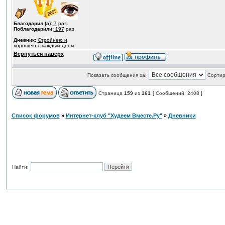
Благодарил (а):
7
раз.
Поблагодарили:
197
раз.
Дневник:
Стройнею и
хорошею с каждым днем
Вернуться наверх
Показать сообщения за:
Сортир
Страница
159
из
161
[ Сообщений: 2408 ]
Список форумов
»
Интернет-клуб "Худеем Вместе.Ру"
»
Дневники
Найти: