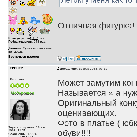
Летом у меня как то 
Отличная фигурка!
Благодарил (а):
117
раз.
Поблагодарили:
548
раз.
Дневник:
Худая корова - еще
не газель!
Вернуться наверх
ТРЕНЕР
Добавлено:
15 фев 2023, 05:16
Королева
Может замутим конк
Называется « а нуж
Оригинальный конк
оценивающих.
Фото в платье ( юбке
Зарегистрирован: 10 авг
обуви!!!!
2008, 23:31
Сообщений: 12774