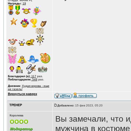
Откуда: MIAMI FL
Награды:
19
Благодарил (а):
117
раз.
Поблагодарили:
548
раз.
Дневник:
Худая корова - еще
не газель!
Вернуться наверх
ТРЕНЕР
Добавлено:
15 фев 2023, 05:20
Королева
Вы замечали, что и
мужчина в костюме