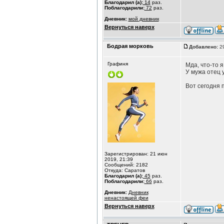
Благодарил (а):
14
раз.
Поблагодарили:
72
раз.
Дневник:
мой дневник
Вернуться наверх
Бодрая морковь
Добавлено:
29
Графиня
Мда, что-то 
У мужа отец 
Вот сегодня 
Зарегистрирован: 21 июн
2019, 21:39
Сообщений: 2182
Откуда: Саратов
Благодарил (а):
45
раз.
Поблагодарили:
66
раз.
Дневник:
Дневник
ненастоящей феи
Вернуться наверх