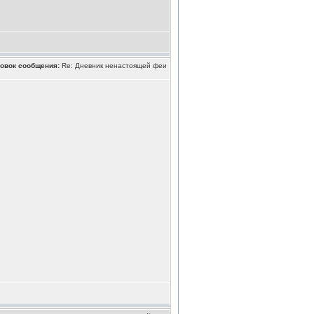
овок сообщения:
Re: Дневник ненастоящей феи