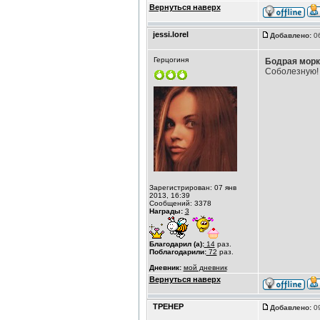
Вернуться наверх
jessi.lorel
Добавлено:
06
Герцогиня
Бодрая морк
Соболезную! 
Зарегистрирован: 07 янв
2013, 16:39
Сообщений: 3378
Награды:
3
Благодарил (а):
14
раз.
Поблагодарили:
72
раз.
Дневник:
мой дневник
Вернуться наверх
ТРЕНЕР
Добавлено:
09