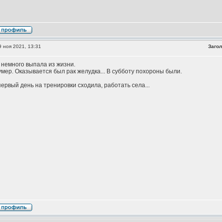
 ноя 2021, 13:31
Загол
я немного выпала из жизни.
умер. Оказывается был рак желудка... В субботу похороны были.
первый день на тренировки сходила, работать села...