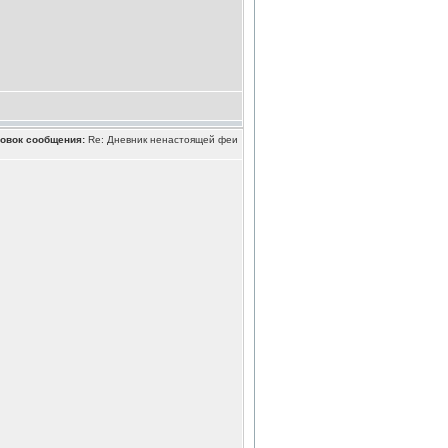
овок сообщения:
Re: Дневник ненастоящей феи