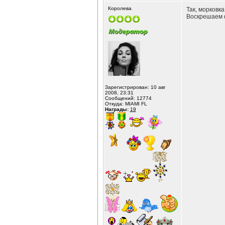
Королева
Так, морковк
Воскрешаем 
Зарегистрирован: 10 авг
2008, 23:31
Сообщений: 12774
Откуда: MIAMI FL
Награды:
19