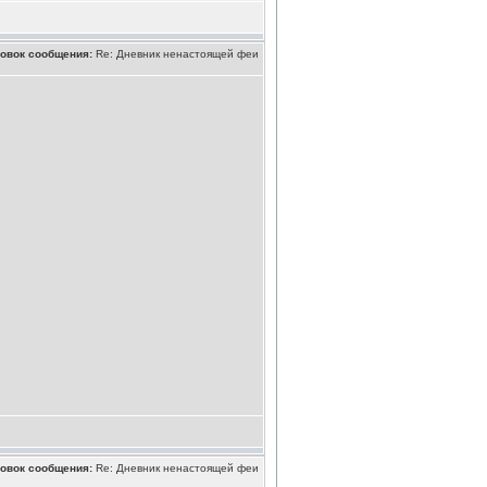
овок сообщения:
Re: Дневник ненастоящей феи
овок сообщения:
Re: Дневник ненастоящей феи