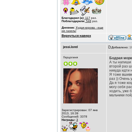
Благодарил (а):
117
раз.
Поблагодарили:
548
раз.
Дневник:
Худая корова - еще
не газель!
Вернуться наверх
jessi.lorel
Добавлено:
19
Герцогиня
Бодрая морк
А ты напиши 
второй раз ш
никуда идти н
Я тоже вшивк
раз )) Очень 
Да я тоже ко
могу себя рас
ходить, уже 
мальчики пойд
Зарегистрирован: 07 янв
2013, 16:39
Сообщений: 3378
Награды:
3