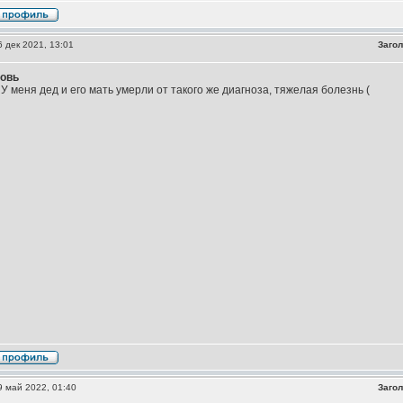
 дек 2021, 13:01
Загол
овь
У меня дед и его мать умерли от такого же диагноза, тяжелая болезнь (
 май 2022, 01:40
Загол