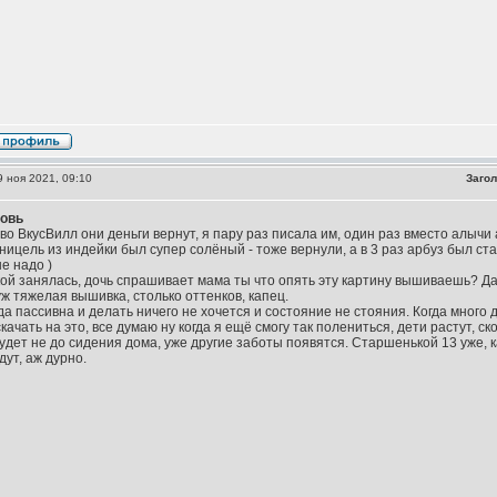
 ноя 2021, 09:10
Загол
овь
во ВкусВилл они деньги вернут, я пару раз писала им, один раз вместо алычи 
ницель из индейки был супер солёный - тоже вернули, а в 3 раз арбуз был ст
е надо )
ой занялась, дочь спрашивает мама ты что опять эту картину вышиваешь? Да 
уж тяжелая вышивка, столько оттенков, капец.
гда пассивна и делать ничего не хочется и состояние не стояния. Когда много
качать на это, все думаю ну когда я ещё смогу так полениться, дети растут, 
будет не до сидения дома, уже другие заботы появятся. Старшенькой 13 уже, 
ут, аж дурно.