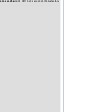
овок сообщения:
Re: Дневник ненастоящей феи