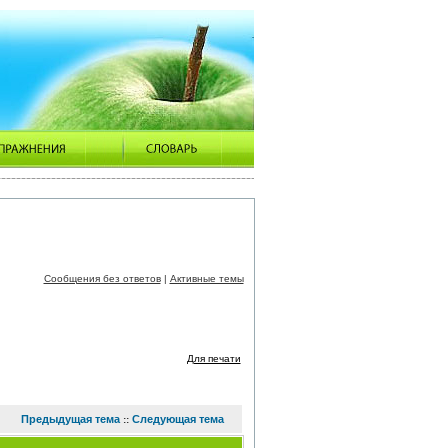
Сообщения без ответов
|
Активные темы
Для печати
Предыдущая тема
Следующая тема
::