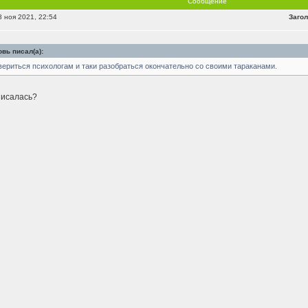
Сообщение
 ноя 2021, 22:54
Загол
вь писал(а):
вериться психологам и таки разобраться окончательно со своими тараканами.
писалась?