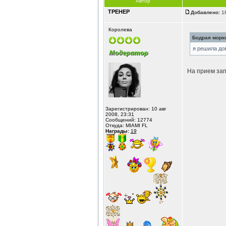
Автор
ТРЕНЕР
Добавлено:
18
Королева
Бодрая морко
я решила до
На прием за
Зарегистрирован: 10 авг
2008, 23:31
Сообщений: 12774
Откуда: MIAMI FL
Награды:
19