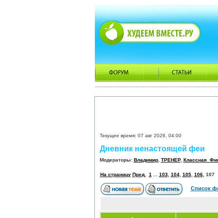
Текущее время: 07 авг 2026, 04:00
Дневник ненастоящей феи
Модераторы:
Владимир
,
ТРЕНЕР
,
Классная_Фи
На страницу
Пред.
1
...
103
,
104
,
105
,
106
,
107
Список ф