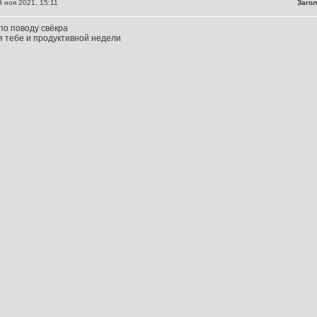
 ноя 2021, 15:11
Загол
о поводу свёкра
 тебе и продуктивной недели