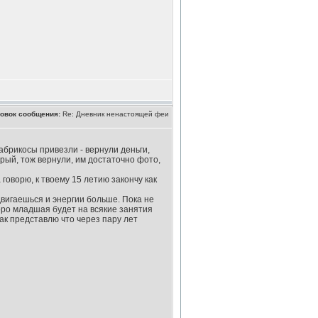
овок сообщения:
Re: Дневник ненастоящей феи
абрикосы привезли - вернули деньги,
арый, тож вернули, им достаточно фото,
говорю, к твоему 15 летию закончу как
 двигаешься и энергии больше. Пока не
скоро младшая будет на всякие занятия
как представлю что через пару лет