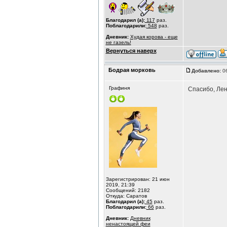
Благодарил (а):
117
раз.
Поблагодарили:
548
раз.
Дневник:
Худая корова - еще
не газель!
Вернуться наверх
Бодрая морковь
Добавлено:
06
Графиня
Спасибо, Лен
Зарегистрирован: 21 июн
2019, 21:39
Сообщений: 2182
Откуда: Саратов
Благодарил (а):
45
раз.
Поблагодарили:
66
раз.
Дневник:
Дневник
ненастоящей феи