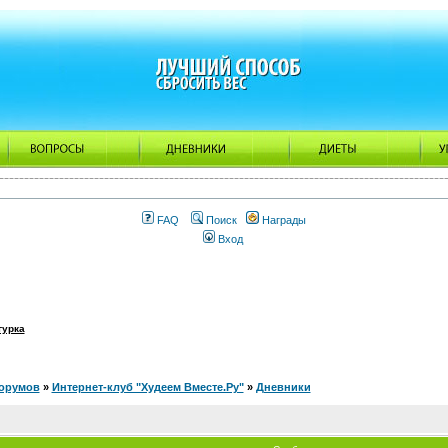
FAQ
Поиск
Награды
Вход
гурка
орумов
»
Интернет-клуб "Худеем Вместе.Ру"
»
Дневники