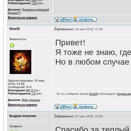
Поблагодарили:
153
раз.
Дневник:
Дневник худеющей
Ксюши***
Вернуться наверх
Niva18
Добавлено:
23 июн 2019, 17:25
Виконтесса
Привет!
Я тоже не знаю, где
Но в любом случае
Зарегистрирован: 20 мар
2018, 14:59
Сообщений: 973
Благодарил (а):
5
раз.
Поблагодарили:
75
раз.
За это сообщение автора
Niva18
поблагодарил:
Бодрая мо
Дневник:
Мой дневник
Вернуться наверх
Бодрая морковь
Добавлено:
27 июн 2019, 12:56
Графиня
Спасибо за теплый