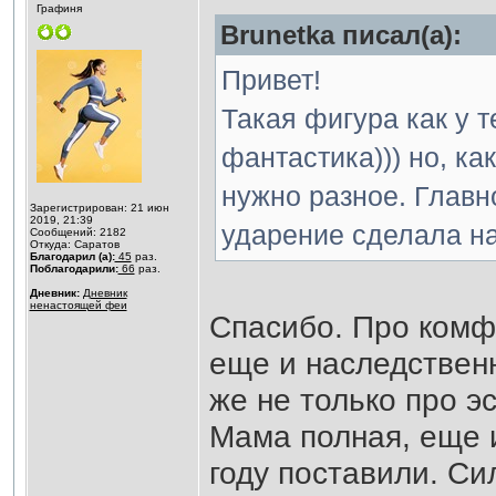
Графиня
Brunetka писал(а):
Привет!
Такая фигура как у т
фантастика))) но, к
нужно разное. Главн
Зарегистрирован: 21 июн
2019, 21:39
ударение сделала на 
Сообщений: 2182
Откуда: Саратов
Благодарил (а):
45
раз.
Поблагодарили:
66
раз.
Дневник:
Дневник
ненастоящей феи
Спасибо. Про комф
еще и наследственн
же не только про эс
Мама полная, еще 
году поставили. Си