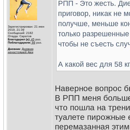
РПП - Это жесть. Ди
приговор, никак не м
получше, меньше кон
Зарегистрирован: 21 июн
2019, 21:39
только разрешенные 
Сообщений: 2182
Откуда: Саратов
Благодарил (а):
45
раз.
чтобы не съесть слу
Поблагодарили:
66
раз.
Дневник:
Дневник
ненастоящей феи
А какой вес для 58 к
Наверное вопрос б
В РПП меня больше 
что пошла на трени
туалете пирожные е
перемазанная этим