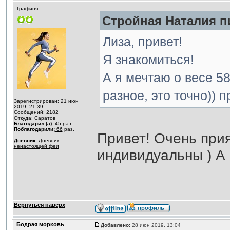
Графиня
Стройная Наталия пи
Лиза, привет!
Я знакомиться!
А я мечтаю о весе 58
разное, это точно)) 
Зарегистрирован: 21 июн
2019, 21:39
Сообщений: 2182
Откуда: Саратов
Благодарил (а):
45
раз.
Поблагодарили:
66
раз.
Привет! Очень при
Дневник:
Дневник
ненастоящей феи
индивидуальны ) А
Вернуться наверх
Бодрая морковь
Добавлено:
28 июн 2019, 13:04