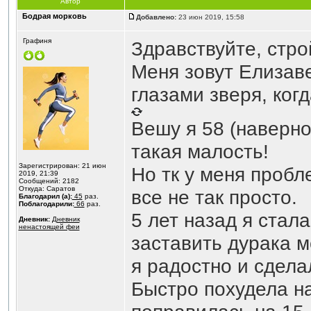
Автор
Бодрая морковь
Добавлено:
23 июн 2019, 15:58
Графиня
Здравствуйте, стро
Меня зовут Елизаве
глазами зверя, когд
Вешу я 58 (наверное
такая малость!
Зарегистрирован: 21 июн
Но тк у меня пробл
2019, 21:39
Сообщений: 2182
Откуда: Саратов
все не так просто.
Благодарил (а):
45
раз.
Поблагодарили:
66
раз.
5 лет назад я стала
Дневник:
Дневник
ненастоящей феи
заставить дурака м
я радостно и сдела
Быстро похудела на 