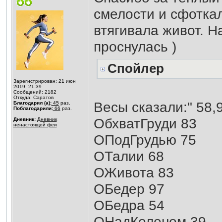
смелости и сфоткал
втягивала живот. Н
проснулась )
Спойлер
Зарегистрирован: 21 июн
2019, 21:39
Сообщений: 2182
Откуда: Саратов
Весы сказали:" 58,
Благодарил (а):
45
раз.
Поблагодарили:
66
раз.
ОбхватГруди 83
Дневник:
Дневник
ненастоящей феи
ОПодГрудью 75
ОТалии 68
ОЖивота 83
ОБедер 97
ОБедра 54
ОНадКоленом 39