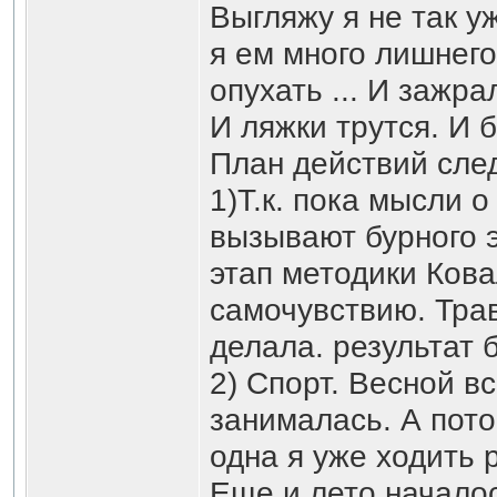
Выгляжу я не так уж
я ем много лишнего
опухать ... И зажра
И ляжки трутся. И б
План действий сле
1)Т.к. пока мысли о
вызывают бурного 
этап методики Кова
самочувствию. Трав
делала. результат 
2) Спорт. Весной в
занималась. А пото
одна я уже ходить р
Еще и лето началос