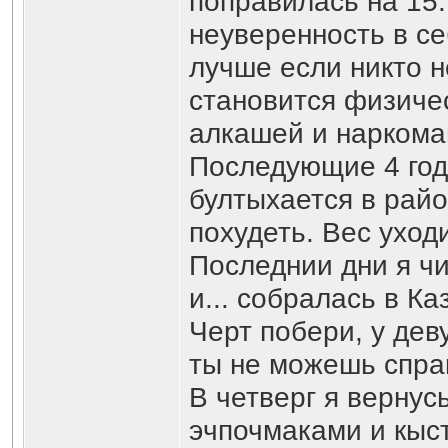
поправилась на 15
неуверенность в се
лучше если никто н
становится физиче
алкашей и наркома
Последующие 4 год
бултыхается в райо
похудеть. Вес уходи
Последнии дни я ч
и... собралась в Ка
Черт побери, у дев
ты не можешь справ
В четверг я вернус
эчпочмаками и кыст