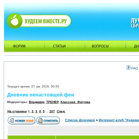
FAQ
Текущее время: 07 авг 2026, 00:55
Дневник ненастоящей феи
Модераторы:
Владимир
,
ТРЕНЕР
,
Классная_Фигурка
На страницу
1
,
2
,
3
,
4
,
5
...
107
След.
Список форумов
»
Интернет-клуб "Худеем