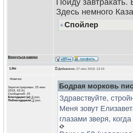
Пойду завтракать. 
Здесь немного Каза
Спойлер
Вернуться наверх
Lilio
Добавлено:
27 июн 2019, 13:10
Новичок
Бодрая морковь пис
Зарегистрирован: 25 июн
2019, 02:41
Сообщений: 25
Здравствуйте, строй
Благодарил (а):
0
раз.
Поблагодарили:
0
раз.
Меня зовут Елизавета
глазами зверя, когда