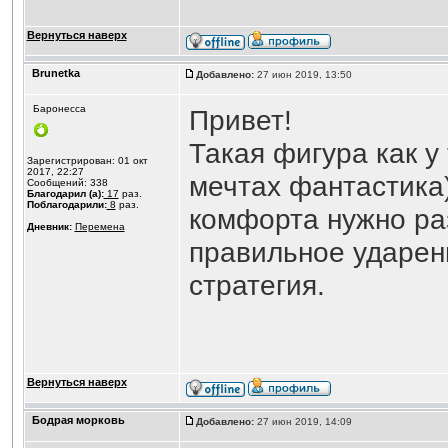
Вернуться наверх
Brunetka
Добавлено:
27 июн 2019, 13:50
Баронесса
Привет!
Такая фигура как у
Зарегистрирован: 01 окт
2017, 22:27
мечтах фантастика)
Сообщений: 338
Благодарил (а):
17
раз.
Поблагодарили:
8
раз.
комфорта нужно раз
Дневник:
Перемена
правильное ударени
стратегия.
Вернуться наверх
Бодрая морковь
Добавлено:
27 июн 2019, 14:09