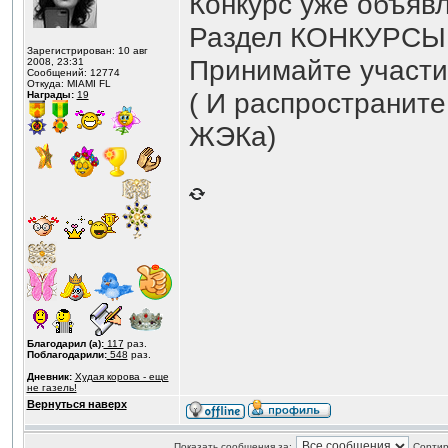
Конкурс уже объявл
Раздел КОНКУРСЫ
Зарегистрирован: 10 авг
Принимайте участи
2008, 23:31
Сообщений: 12774
Откуда: MIAMI FL
( И распространит
Награды:
19
ЖЭКа)
Благодарил (а):
117
раз.
Поблагодарили:
548
раз.
Дневник:
Худая корова - еще
не газель!
Вернуться наверх
Показать сообщения за:
Сортир