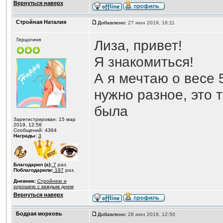
Вернуться наверх
Стройная Наталия
Добавлено:
27 июн 2019, 16:11
Герцогиня
Лиза, привет!
Я знакомиться!
А я мечтаю о весе 5
нужно разное, это т
была
Зарегистрирован: 15 мар
2019, 12:58
Сообщений: 4364
Награды:
3
Благодарил (а):
7
раз.
Поблагодарили:
197
раз.
Дневник:
Стройнею и
хорошею с каждым днем
Вернуться наверх
Бодрая морковь
Добавлено:
28 июн 2019, 12:50