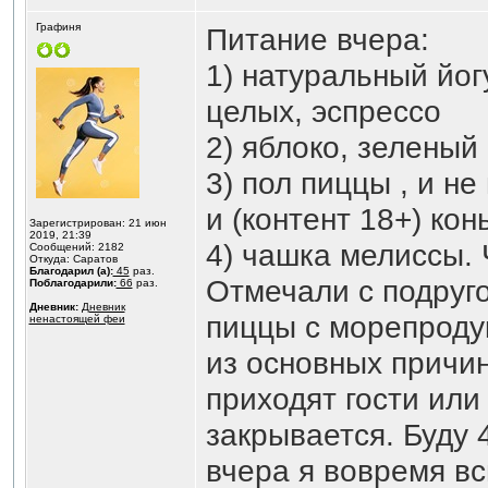
Графиня
Питание вчера:
1) натуральный йог
целых, эспрессо
2) яблоко, зеленый
3) пол пиццы , и н
и (контент 18+) кон
Зарегистрирован: 21 июн
2019, 21:39
4) чашка мелиссы. 
Сообщений: 2182
Откуда: Саратов
Благодарил (а):
45
раз.
Отмечали с подруг
Поблагодарили:
66
раз.
Дневник:
Дневник
пиццы с морепродук
ненастоящей феи
из основных причин
приходят гости или 
закрывается. Буду 4
вчера я вовремя вс