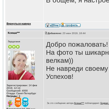
В общем, я настро
Вернуться наверх
Ксюша***
Добавлено:
23 июн 2019, 16:44
Герцогиня
Добро пожаловать!
На фото ты шикарна
велкам))
Не навреди своему 
Успехов!
Зарегистрирован: 14 фев
2019, 12:14
Сообщений: 4000
Откуда: Санкт-Петербург
Награды:
3
За это сообщение автора
Ксюша***
поблагодарил:
Бодрая 
Благодарил (а):
384
раз.