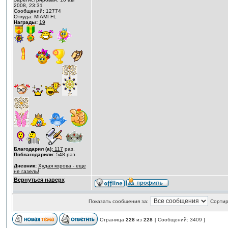
2008, 23:31
Сообщений: 12774
Откуда: MIAMI FL
Награды:
19
Благодарил (а):
117
раз.
Поблагодарили:
548
раз.
Дневник:
Худая корова - еще
не газель!
Вернуться наверх
Показать сообщения за:
Сортир
Страница
228
из
228
[ Сообщений: 3409 ]