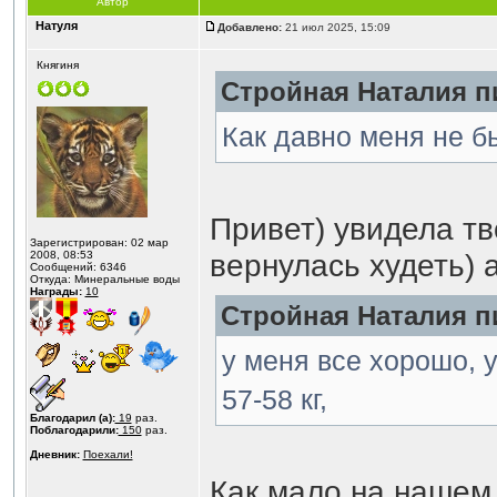
Автор
Натуля
Добавлено:
21 июл 2025, 15:09
Княгиня
Стройная Наталия пи
Как давно меня не б
Привет) увидела тв
Зарегистрирован: 02 мар
вернулась худеть) 
2008, 08:53
Сообщений: 6346
Откуда: Минеральные воды
Награды:
10
Стройная Наталия пи
у меня все хорошо, у
57-58 кг,
Благодарил (а):
19
раз.
Поблагодарили:
150
раз.
Дневник:
Поехали!
Как мало на нашем