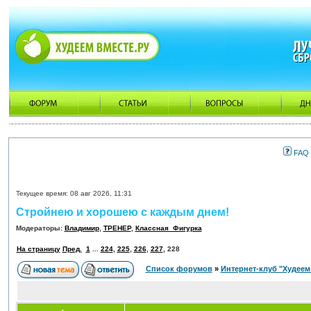
FAQ
Текущее время: 08 авг 2026, 11:31
Стройнею и хорошею с каждым днем!
Модераторы:
Владимир
,
ТРЕНЕР
,
Классная_Фигурка
На страницу
Пред.
1
...
224
,
225
,
226
,
227
,
228
Список форумов
»
Интернет-клуб "Худеем