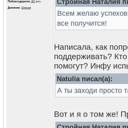
Стройная Наталия пи
Поблагодарили:
92
раз.
Дневник:
Олюня
Всем желаю успехов 
все получится!
Написала, как попр
поддерживать? Кто
помогут? Инфу исп
Natulia писал(а):
А ты заходи просто 
Вот и я о том же! П
Стройная Наталия пи