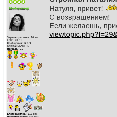
Натуля, привет!
С возвращением!
Если желаешь, при
viewtopic.php?f=2
Зарегистрирован: 10 авг
2008, 23:31
Сообщений: 12774
Откуда: MIAMI FL
Награды:
19
Благодарил (а):
117
раз.
Поблагодарили:
548
раз.