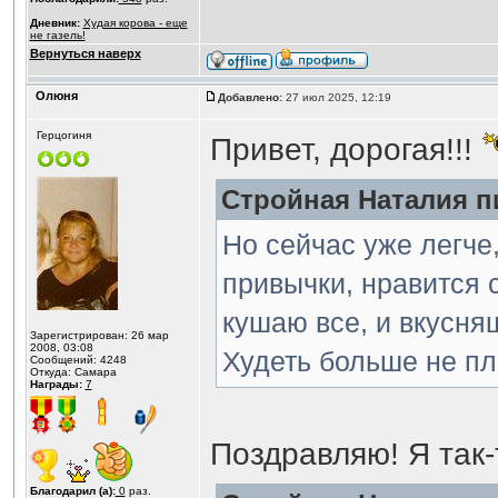
Дневник:
Худая корова - еще
не газель!
Вернуться наверх
Олюня
Добавлено:
27 июл 2025, 12:19
Герцогиня
Привет, дорогая!!!
Стройная Наталия пи
Но сейчас уже легче
привычки, нравится 
кушаю все, и вкусня
Зарегистрирован: 26 мар
2008, 03:08
Худеть больше не п
Сообщений: 4248
Откуда: Самара
Награды:
7
Поздравляю! Я так-
Благодарил (а):
0
раз.