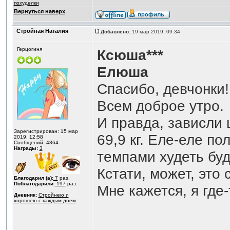
похуделки
Вернуться наверх
Стройная Наталия
Добавлено:
19 мар 2019, 09:34
Герцогиня
Ксюша***
Елюша
Спасибо, девчонки!
Всем доброе утро.
И правда, зависли 
Зарегистрирован: 15 мар
69,9 кг. Еле-еле по
2019, 12:58
Сообщений: 4364
Награды:
3
темпами худеть бу
Кстати, может, это
Благодарил (а):
7
раз.
Поблагодарили:
197
раз.
Мне кажется, я где-
Дневник:
Стройнею и
хорошею с каждым днем