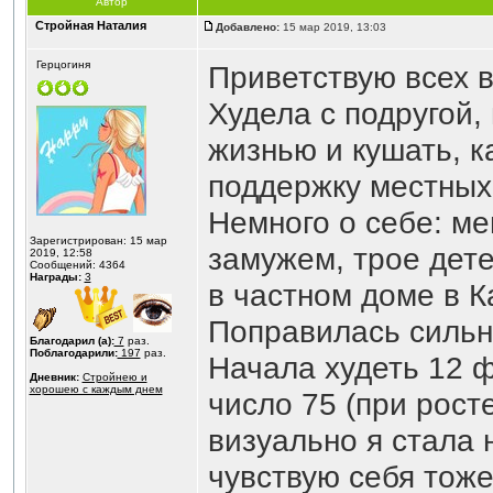
Автор
Стройная Наталия
Добавлено:
15 мар 2019, 13:03
Герцогиня
Приветствую всех в
Худела с подругой,
жизнью и кушать, к
поддержку местных
Немного о себе: ме
Зарегистрирован: 15 мар
замужем, трое детей
2019, 12:58
Сообщений: 4364
Награды:
3
в частном доме в К
Поправилась сильн
Благодарил (а):
7
раз.
Поблагодарили:
197
раз.
Начала худеть 12 ф
Дневник:
Стройнею и
хорошею с каждым днем
число 75 (при росте
визуально я стала 
чувствую себя тож