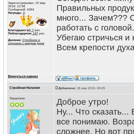
Зарегистрирован: 15 мар
Правильных продукт
2019, 12:58
Сообщений: 4364
Награды:
3
много... Зачем??? 
работать с головой
Благодарил (а):
7
раз.
Поблагодарили:
197
раз.
Убегаю стричься и 
Дневник:
Стройнею и
хорошею с каждым днем
Всем крепости дух
Вернуться наверх
Стройная Наталия
Добавлено:
18 мар 2019, 09:45
Герцогиня
Доброе утро!
Ну... Что сказать...
все понимаю. Возра
сложнее. Но вот пр