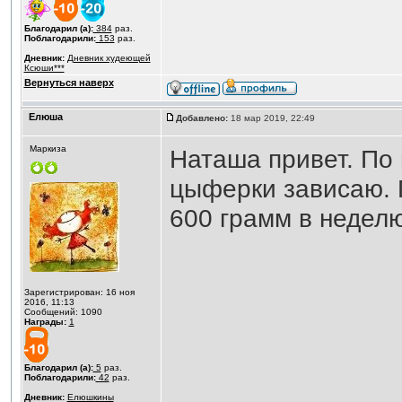
Благодарил (а):
384
раз.
Поблагодарили:
153
раз.
Дневник:
Дневник худеющей
Ксюши***
Вернуться наверх
Елюша
Добавлено:
18 мар 2019, 22:49
Маркиза
Наташа привет. По
цыферки зависаю. П
600 грамм в неделю
Зарегистрирован: 16 ноя
2016, 11:13
Сообщений: 1090
Награды:
1
Благодарил (а):
5
раз.
Поблагодарили:
42
раз.
Дневник:
Елюшкины