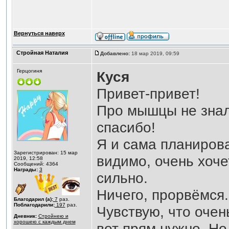
Вернуться наверх
Стройная Наталия
Добавлено:
18 мар 2019, 09:59
Герцогиня
Куся
Привет-привет!
Про мышцы не знал
спасибо!
Я и сама планирова
Зарегистрирован: 15 мар
видимо, очень хочет
2019, 12:58
Сообщений: 4364
Награды:
3
сильно.
Ничего, прорвёмся.
Благодарил (а):
7
раз.
Поблагодарили:
197
раз.
Чувствую, что очен
Дневник:
Стройнею и
хорошею с каждым днем
вот прям нужно. Но