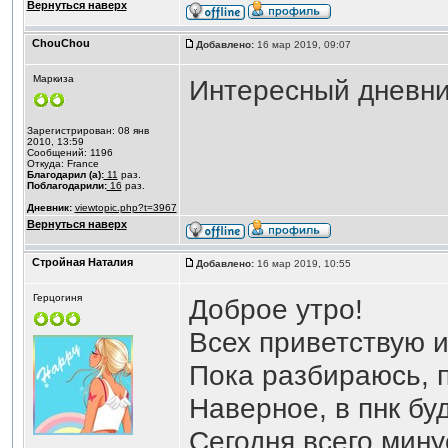
Вернуться наверх
ChouChou
Добавлено:
16 мар 2019, 09:07
Маркиза
Интересный дневни
Зарегистрирован: 08 янв
2010, 13:59
Сообщений: 1196
Откуда: France
Благодарил (а):
11
раз.
Поблагодарили:
16
раз.
Дневник:
viewtopic.php?t=3967
Вернуться наверх
Стройная Наталия
Добавлено:
16 мар 2019, 10:55
Герцогиня
Доброе утро!
Всех приветствую и
Пока разбираюсь, 
Наверное, в пнк буд
Сегодня всего мину