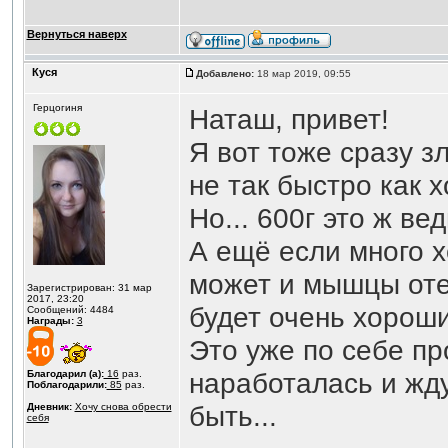
Вернуться наверх
Куся
Добавлено:
18 мар 2019, 09:55
Герцогиня
Наташ, привет!
Я вот тоже сразу з
не так быстро как 
Но... 600г это ж в
А ещё если много х
может и мышцы отек
Зарегистрирован: 31 мар
2017, 23:20
будет очень хороши
Сообщений: 4484
Награды:
3
Это уже по себе пр
наработалась и жду 
Благодарил (а):
16
раз.
Поблагодарили:
85
раз.
быть...
Дневник:
Хочу снова обрести
себя