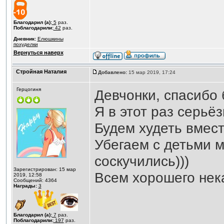
Благодарил (а):
5
раз.
Поблагодарили:
42
раз.
Дневник:
Елюшкины
похуделки
Вернуться наверх
Стройная Наталия
Добавлено:
15 мар 2019, 17:24
Герцогиня
Девчонки, спасибо
Я в этот раз серьё
Будем худеть вмест
Убегаем с детьми м
соскучились)))
Зарегистрирован: 15 мар
Всем хорошего нек
2019, 12:58
Сообщений: 4364
Награды:
3
Благодарил (а):
7
раз.
Поблагодарили:
197
раз.