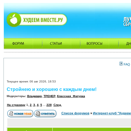
FAQ
Текущее время: 06 авг 2026, 18:53
Стройнею и хорошею с каждым днем!
Модераторы:
Владимир
,
ТРЕНЕР
,
Классная_Фигурка
На страницу
1
,
2
,
3
,
4
,
5
...
228
След.
Список форумов
»
Интернет-клуб "Худеем