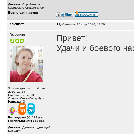
Дневник:
Стройнею и
хорошею с каждым днем
Вернуться наверх
Ксюша***
Добавлено:
15 мар 2019, 17:59
Герцогиня
Привет!
Удачи и боевого на
Зарегистрирован: 14 фев
2019, 12:14
Сообщений: 4000
Откуда: Санкт-Петербург
Награды:
3
Благодарил (а):
384
раз.
Поблагодарили:
153
раз.
Дневник:
Дневник худеющей
Ксюши***