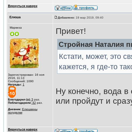
Вернуться наверх
Елюша
Добавлено:
19 мар 2019, 09:40
Маркиза
Привет!
Стройная Наталия пи
Кстати, может, это 
кажется, я где-то та
Зарегистрирован: 16 ноя
2016, 11:13
Сообщений: 1090
Награды:
1
Ну конечно, вода в
или пройдут и сраз
Благодарил (а):
5
раз.
Поблагодарили:
42
раз.
Дневник:
Елюшкины
похуделки
Вернуться наверх