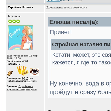
Стройная Наталия
Добавлено:
19 мар 2019, 09:43
Герцогиня
Елюша писал(а):
Привет!
Стройная Наталия пис
Кстати, может, это с
Зарегистрирован: 15 мар
2019, 12:58
кажется, я где-то так
Сообщений: 4364
Награды:
3
Благодарил (а):
7
раз.
Поблагодарили:
197
раз.
Ну конечно, вода в 
Дневник:
Стройнею и
хорошею с каждым днем
пройдут и сразу боль