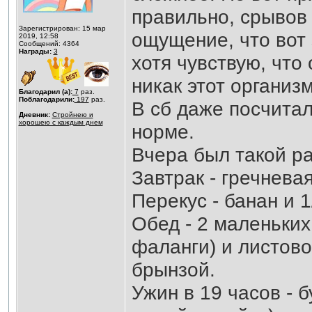
правильно, срывов 
Зарегистрирован: 15 мар
ощущение, что вот з
2019, 12:58
Сообщений: 4364
Награды:
3
хотя чувствую, что 
никак этот организм
Благодарил (а):
7
раз.
Поблагодарили:
197
раз.
В сб даже посчитал
Дневник:
Стройнею и
хорошею с каждым днем
норме.
Вчера был такой р
Завтрак - гречнева
Перекус - банан и 1
Обед - 2 маленьки
фаланги) и листово
брынзой.
Ужин в 19 часов - б