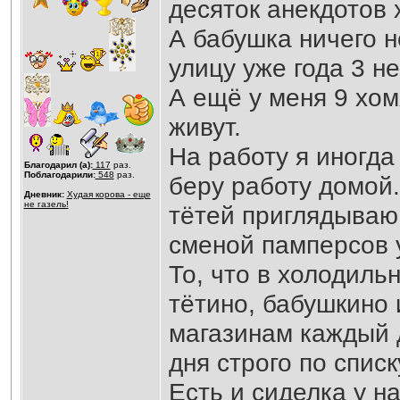
десяток анекдотов 
А бабушка ничего н
улицу уже года 3 не
А ещё у меня 9 хом
живут.
На работу я иногда
Благодарил (а):
117
раз.
Поблагодарили:
548
раз.
беру работу домой.
Дневник:
Худая корова - еще
не газель!
тётей приглядываю
сменой памперсов у
То, что в холодиль
тётино, бабушкино 
магазинам каждый д
дня строго по спис
Есть и сиделка у на