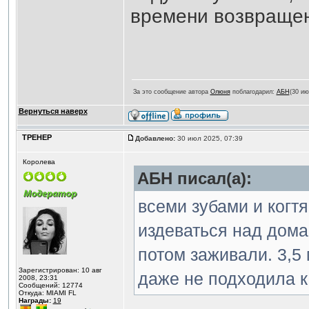
времени возвращен
За это сообщение автора
Олюня
поблагодарил:
АБН
(30 ию
Вернуться наверх
ТРЕНЕР
Добавлено:
30 июл 2025, 07:39
Королева
АБН писал(а):
всеми зубами и когт
издеваться над дом
потом заживали. 3,5
Зарегистрирован: 10 авг
даже не подходила к
2008, 23:31
Сообщений: 12774
Откуда: MIAMI FL
Награды:
19