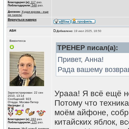
Благодарил (а):
117
раз.
Поблагодарили:
548
раз.
Дневник:
Худая корова - еще
не газель!
Вернуться наверх
АБН
Добавлено:
19 июл 2025, 18:50
Виконтесса
ТРЕНЕР писал(а):
Привет, Анна!
Рада вашему возвр
Урааа! Я всё ещё н
Зарегистрирован: 22 сен
2010, 13:14
Сообщений: 923
Потому что техника 
Откуда: Москва-Питер
Награды:
4
моём айфоне, собра
китайских яблок, в
Благодарил (а):
283
раз.
Поблагодарили:
125
раз.
Дневник:
Мой новый дневник