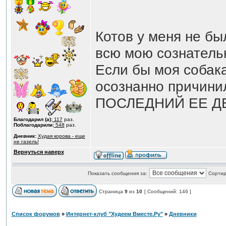
Котов у меня не бы
всю мою сознатель
Если бы моя собак
осознанно причин
ПОСЛЕДНИЙ ЕЕ Д
Благодарил (а):
117
раз.
Поблагодарили:
548
раз.
Дневник:
Худая корова - еще
не газель!
Вернуться наверх
Показать сообщения за:
Сортир
Страница
9
из
10
[ Сообщений: 146 ]
Список форумов
»
Интернет-клуб "Худеем Вместе.Ру"
»
Дневники