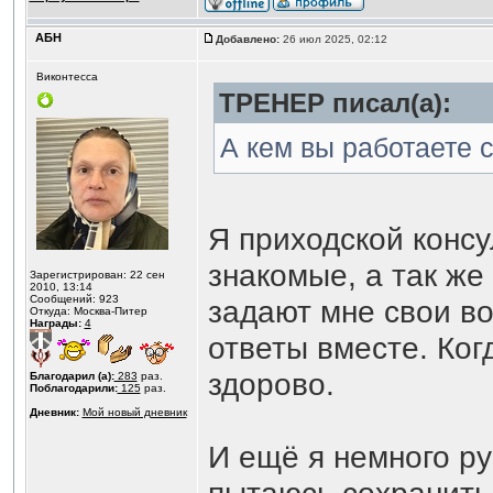
АБН
Добавлено:
26 июл 2025, 02:12
Виконтесса
ТРЕНЕР писал(а):
А кем вы работаете 
Я приходской консу
знакомые, а так же
Зарегистрирован: 22 сен
2010, 13:14
Сообщений: 923
задают мне свои в
Откуда: Москва-Питер
Награды:
4
ответы вместе. Ког
здорово.
Благодарил (а):
283
раз.
Поблагодарили:
125
раз.
Дневник:
Мой новый дневник
И ещё я немного ру