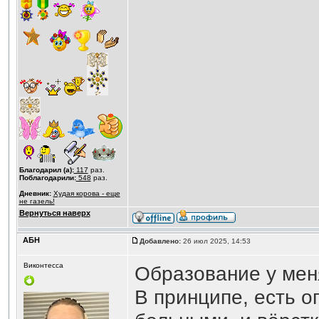
Благодарил (а):
117
раз.
Поблагодарили:
548
раз.
Дневник:
Худая корова - еще
не газель!
Вернуться наверх
АБН
Добавлено:
26 июл 2025, 14:53
Виконтесса
Образование у мен
В принципе, есть о