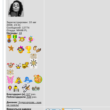
Зарегистрирован: 10 авг
2008, 23:31
Сообщений: 12774
Откуда: MIAMI FL
Награды:
19
Благодарил (а):
117
раз.
Поблагодарили:
548
раз.
Дневник:
Худая корова - еще
не газель!
Вернуться наверх