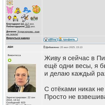
Благодарил (а):
117
раз.
Поблагодарили:
548
раз.
Дневник:
Худая корова - еще
не газель!
Вернуться наверх
АБН
Добавлено:
20 июл 2025, 15:13
Виконтесса
Живу я сейчас в Пи
ещё одни весы, я б
и делаю каждый ра
С отёками никак н
Просто не взвешива
Зарегистрирован: 22 сен
2010, 13:14
Сообщений: 923