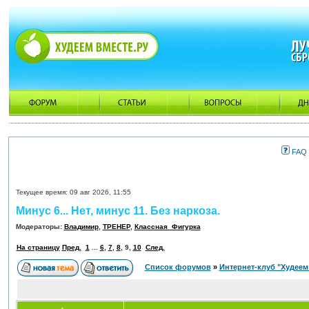
FAQ
Текущее время: 09 авг 2026, 11:55
Минус 6... Нет, минус 11. Без наркоза.
Модераторы:
Владимир
,
ТРЕНЕР
,
Классная_Фигурка
На страницу
Пред.
1
...
6
,
7
,
8
,
9
,
10
След.
Список форумов
»
Интернет-клуб "Худеем