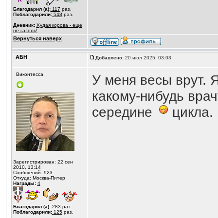
Благодарил (а):
117
раз.
Поблагодарили:
548
раз.
Дневник:
Худая корова - еще
не газель!
Вернуться наверх
АБН
Добавлено:
20 июл 2025, 03:03
Виконтесса
У меня весы врут. 
какому-нибудь врач
середине
цикла. 
Зарегистрирован: 22 сен
2010, 13:14
Сообщений: 923
Откуда: Москва-Питер
Награды:
4
Благодарил (а):
283
раз.
Поблагодарили:
125
раз.