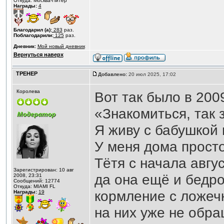
Откуда: Москва-Питер
Награды:
4
Благодарил (а):
283
раз.
Поблагодарили:
125
раз.
Дневник:
Мой новый дневник
Вернуться наверх
ТРЕНЕР
Добавлено:
20 июл 2025, 17:02
Королева
Вот так было в 200
«Знакомиться, так 
Я живу с бабушкой 
У меня дома просто
Тётя с начала авгу
Зарегистрирован: 10 авг
да она ещё и бедро
2008, 23:31
Сообщений: 12774
Откуда: MIAMI FL
кормление с ложечк
Награды:
19
на них уже не обра