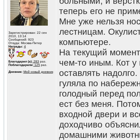
больными, и вёрст
теперь его не прим
Мне уже нельзя нос
лестницам. Окулист
Зарегистрирован: 22 сен
2010, 13:14
компьютере.
Сообщений: 923
Откуда: Москва-Питер
Награды:
4
На текущий момент 
чем-то иным. Кот у
Благодарил (а):
283
раз.
Поблагодарили:
125
раз.
оставлять надолго.
Дневник:
Мой новый дневник
гуляла по набережн
голодный перед пол
ест без меня. Пото
входной двери и вс
доходчиво объяснил
домашними животны