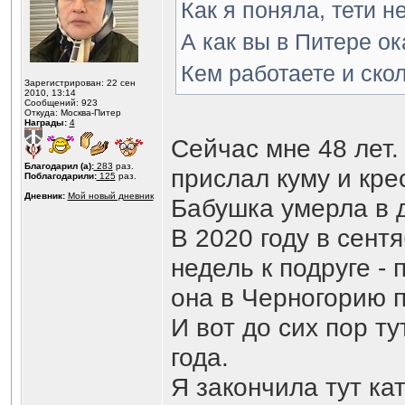
Как я поняла, тети н
А как вы в Питере о
Кем работаете и ско
Зарегистрирован: 22 сен
2010, 13:14
Сообщений: 923
Откуда: Москва-Питер
Награды:
4
Сейчас мне 48 лет.
Благодарил (а):
283
раз.
прислал куму и кре
Поблагодарили:
125
раз.
Дневник:
Мой новый дневник
Бабушка умерла в д
В 2020 году в сент
недель к подруге -
она в Черногорию п
И вот до сих пор т
года.
Я закончила тут ка