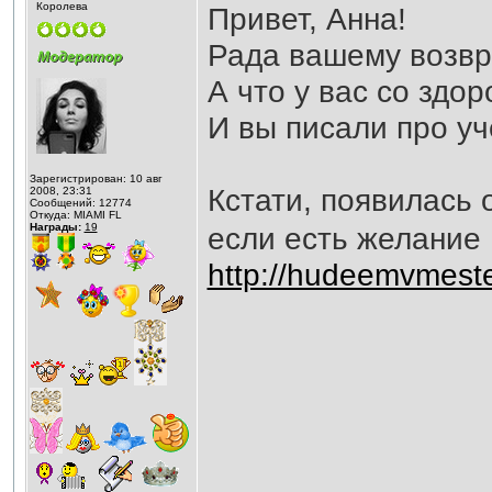
Королева
Привет, Анна!
Рада вашему возв
А что у вас со здо
И вы писали про уч
Зарегистрирован: 10 авг
Кстати, появилась 
2008, 23:31
Сообщений: 12774
Откуда: MIAMI FL
Награды:
19
если есть желание
http://hudeemvmest