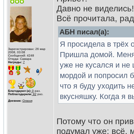
Давно не виделись!
Всё прочитала, рад
АБН писал(а):
Я просидела в трёх 
Зарегистрирован: 26 мар
Пришла домой. Меня 
2008, 03:08
Сообщений: 4248
Откуда: Самара
Награды:
7
уже не кусался и не 
мордой и попросил б
что я буду уходить 
Благодарил (а):
0
раз.
вкусняшку. Когда я 
Поблагодарили:
92
раз.
Дневник:
Олюня
Потому что он прив
подумал уже: всё, 