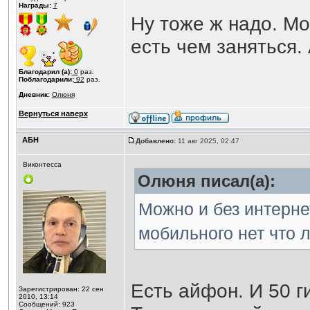
Награды:
7
Ну тоже ж надо. Мо
есть чем заняться.
Благодарил (а):
0
раз.
Поблагодарили:
92
раз.
Дневник:
Олюня
Вернуться наверх
АБН
Добавлено:
11 авг 2025, 02:47
Виконтесса
Олюня писал(а):
Можно и без интернет
мобильного нет что 
Есть айфон. И 50 г
Зарегистрирован: 22 сен
2010, 13:14
Сообщений: 923