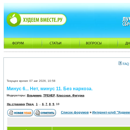
FAQ
Текущее время: 07 авг 2026, 10:58
Минус 6... Нет, минус 11. Без наркоза.
Модераторы:
Владимир
,
ТРЕНЕР
,
Классная_Фигурка
На страницу
Пред.
1
...
6
,
7
,
8
,
9
,
10
Список форумов
»
Интернет-клуб "Худеем