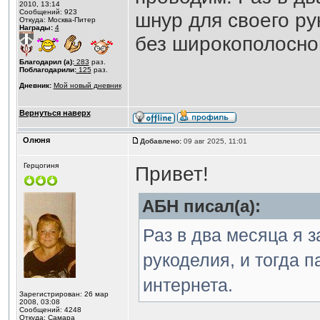
2010, 13:14
Сообщений: 923
шнур для своего ру
Откуда: Москва-Питер
Награды:
4
без широкополосно
Благодарил (а):
283
раз.
Поблагодарили:
125
раз.
Дневник:
Мой новый дневник
Вернуться наверх
Олюня
Добавлено:
09 авг 2025, 11:01
Герцогиня
Привет!
АБН писал(а):
Раз в два месяца я 
рукоделия, и тогда 
интернета.
Зарегистрирован: 26 мар
2008, 03:08
Сообщений: 4248
Откуда: Самара