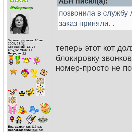
АБН писал(а):
позвонила в службу 
заказ приняли. .
Зарегистрирован: 10 авг
2008, 23:31
теперь этот кот до
Сообщений: 12774
Откуда: MIAMI FL
Награды:
19
блокировку звонков
номер-просто не п
Благодарил (а):
117
раз.
Поблагодарили:
548
раз.