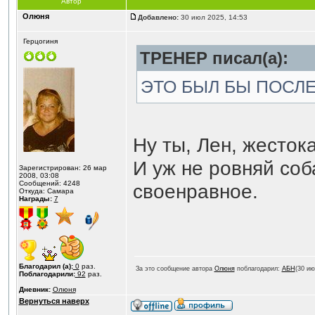
Автор
Олюня
Добавлено:
30 июл 2025, 14:53
Герцогиня
ТРЕНЕР писал(а):
ЭТО БЫЛ БЫ ПОСЛ
Ну ты, Лен, жесток
И уж не ровняй соб
Зарегистрирован: 26 мар
2008, 03:08
Сообщений: 4248
своенравное.
Откуда: Самара
Награды:
7
Благодарил (а):
0
раз.
За это сообщение автора
Олюня
поблагодарил:
АБН
(30 ию
Поблагодарили:
92
раз.
Дневник:
Олюня
Вернуться наверх