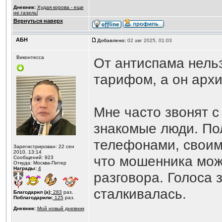
Дневник:
Худая корова - еще
не газель!
Вернуться наверх
АБН
Добавлено:
02 авг 2025, 01:03
Виконтесса
От антиспама нельз
тарифом, а он арх
Мне часто звонят 
знакомые люди. П
телефонами, своими
Зарегистрирован: 22 сен
2010, 13:14
что мошенника мож
Сообщений: 923
Откуда: Москва-Питер
Награды:
4
разговора. Голоса 
сталкивалась.
Благодарил (а):
283
раз.
Поблагодарили:
125
раз.
Дневник:
Мой новый дневник