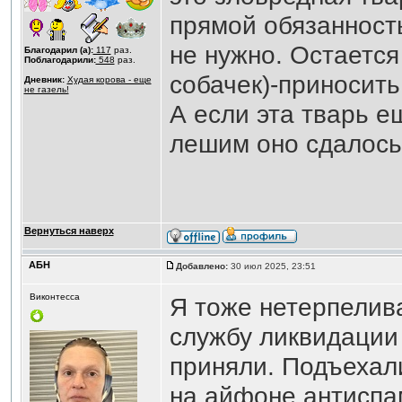
прямой обязанност
не нужно. Остается
Благодарил (а):
117
раз.
Поблагодарили:
548
раз.
собачек)-приносить
Дневник:
Худая корова - еще
не газель!
А если эта тварь 
лешим оно сдалось
Вернуться наверх
АБН
Добавлено:
30 июл 2025, 23:51
Виконтесса
Я тоже нетерпелива
службу ликвидации
приняли. Подъехали
на айфоне антиспам