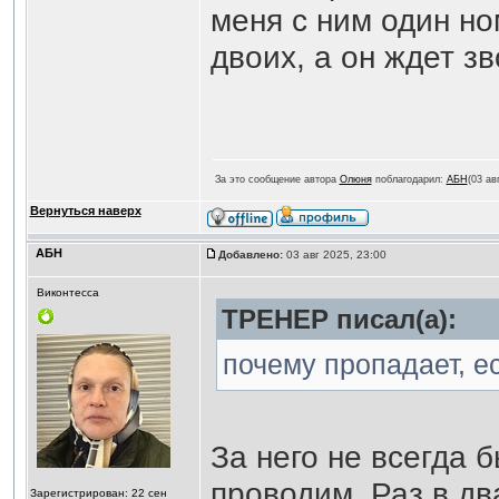
меня с ним один но
двоих, а он ждет з
За это сообщение автора
Олюня
поблагодарил:
АБН
(03 ав
Вернуться наверх
АБН
Добавлено:
03 авг 2025, 23:00
Виконтесса
ТРЕНЕР писал(а):
почему пропадает, е
За него не всегда 
проводим. Раз в дв
Зарегистрирован: 22 сен