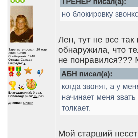
ТРЕНЕР писал(а):
но блокировку звонк
Лен, тут не все так
обнаружила, что те
Зарегистрирован: 26 мар
2008, 03:08
Сообщений: 4248
не понравился???
Откуда: Самара
Награды:
7
АБН писал(а):
когда звонят, а у мен
Благодарил (а):
0
раз.
начинает меня звать 
Поблагодарили:
92
раз.
Дневник:
Олюня
толкает.
Мой старший несетс