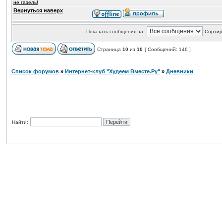
не газель!
Вернуться наверх
Показать сообщения за:
Сортир
Страница
10
из
10
[ Сообщений: 146 ]
Список форумов
»
Интернет-клуб "Худеем Вместе.Ру"
»
Дневники
Найти: