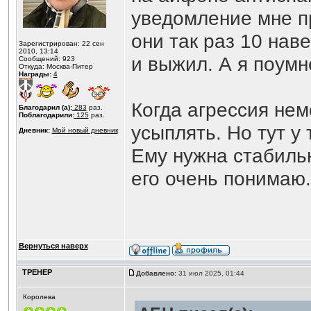
уведомление мне п
они так раз 10 наве
Зарегистрирован: 22 сен
2010, 13:14
и выжил. А я поумн
Сообщений: 923
Откуда: Москва-Питер
Награды:
4
Когда агрессия нем
Благодарил (а):
283
раз.
Поблагодарили:
125
раз.
усыплять. Но тут у
Дневник:
Мой новый дневник
Ему нужна стабиль
его очень понимаю.
Вернуться наверх
ТРЕНЕР
Добавлено:
31 июл 2025, 01:44
Королева