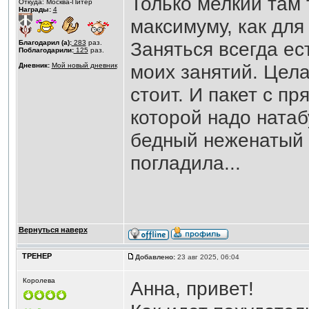
Только мелкий там т
Откуда: Москва-Питер
Награды:
4
максимуму, как для
Заняться всегда ес
Благодарил (а):
283
раз.
Поблагодарили:
125
раз.
моих занятий. Цела
Дневник:
Мой новый дневник
стоит. И пакет с пр
которой надо натаб
бедный неженатый к
погладила...
Вернуться наверх
ТРЕНЕР
Добавлено:
23 авг 2025, 06:04
Королева
Анна, привет!