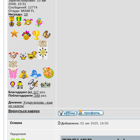
Зарегистрирован: 10 авг
2008, 23:31
Сообщений: 12774
Откуда: MIAMI FL
Награды:
19
Благодарил (а):
117
раз.
Поблагодарили:
548
раз.
Дневник:
Худая корова - еще
не газель!
Вернуться наверх
Олюня
Добавлено:
02 авг 2025, 16:50
Герцогиня