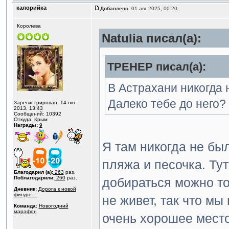
калорийка
Добавлено:
01 авг 2025, 00:20
Королева
Natulia писал(а):
ТРЕНЕР писал(а):
В Астрахани никогда 
Далеко тебе до него?
Зарегистрирован: 14 окт
2013, 13:43
Сообщений: 10392
Откуда: Крым
Награды:
9
Я там никогда не бы
пляжа и песочка. Тут
Благодарил (а):
263
раз.
Поблагодарили:
260
раз.
добираться можно то
Дневник:
Дорога к новой
фигуре....
не живет, так что м
Команда:
Новогодний
марафон
очень хорошее место