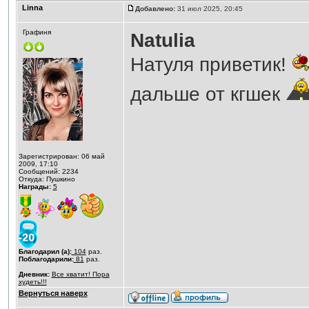
Linna
Добавлено:
31 июл 2025, 20:45
Графиня
Natulia
Натуля приветик!
дальше от кгшек
Зарегистрирован: 06 май
2009, 17:10
Сообщений: 2234
Откуда: Пушкино
Награды:
5
Благодарил (а):
104
раз.
Поблагодарили:
81
раз.
Дневник:
Все хватит! Пора
худеть!!!
Вернуться наверх