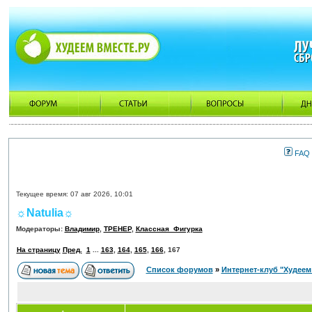
FAQ
Текущее время: 07 авг 2026, 10:01
☼Natulia☼
Модераторы:
Владимир
,
ТРЕНЕР
,
Классная_Фигурка
На страницу
Пред.
1
...
163
,
164
,
165
,
166
,
167
Список форумов
»
Интернет-клуб "Худеем