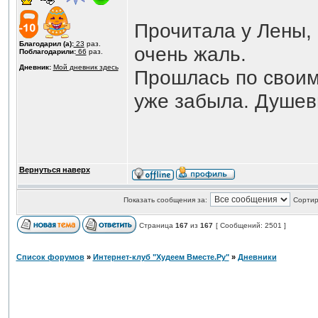
Прочитала у Лены, 
Благодарил (а):
23
раз.
очень жаль.
Поблагодарили:
66
раз.
Дневник:
Мой дневник здесь
Прошлась по своим
уже забыла. Душевн
Вернуться наверх
Показать сообщения за:
Сортир
Страница
167
из
167
[ Сообщений: 2501 ]
Список форумов
»
Интернет-клуб "Худеем Вместе.Ру"
»
Дневники