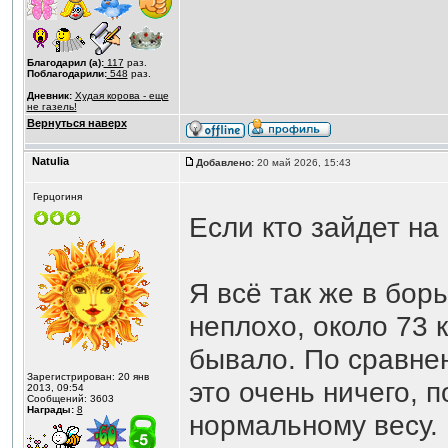
Благодарил (а):
117
раз.
Поблагодарили:
548
раз.
Дневник:
Худая корова - еще
не газель!
Вернуться наверх
Natulia
Добавлено:
20 май 2026, 15:43
Герцогиня
Если кто зайдет на
Я всё так же в бор
неплохо, около 73 к
бывало. По сравнен
Зарегистрирован: 20 янв
это очень ничего, 
2013, 09:54
Сообщений: 3603
Награды:
8
нормальному весу.