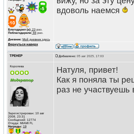
вижу, но за эту цен
вдоволь наемся
Благодарил (а):
23
раз.
Поблагодарили:
66
раз.
Дневник:
Мой дневник здесь
Вернуться наверх
ТРЕНЕР
Добавлено:
05 авг 2025, 17:03
Королева
Натуля, привет!
Как я поняла ты ре
раз не участвуешь 
Зарегистрирован: 10 авг
2008, 23:31
Сообщений: 12774
Откуда: MIAMI FL
Награды:
19