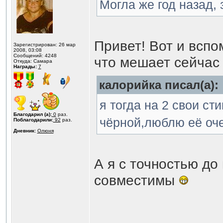
Могла же год назад, 
Привет! Вот и вспо
Зарегистрирован: 26 мар
2008, 03:08
Сообщений: 4248
что мешает сейчас
Откуда: Самара
Награды:
7
калорийка писал(а):
я тогда на 2 свои с
Благодарил (а):
0
раз.
чёрной,люблю её оч
Поблагодарили:
92
раз.
Дневник:
Олюня
А я с точностью до
совместимы