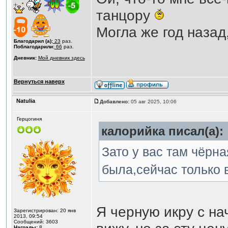
танцору
Могла же год назад
Благодарил (а):
23
раз.
Поблагодарили:
66
раз.
Дневник:
Мой дневник здесь
Вернуться наверх
Natulia
Добавлено:
05 авг 2025, 10:06
Герцогиня
калорийка писал(а):
Зато у вас там чёрная
была,сейчас только 
Я черную икру с на
Зарегистрирован: 20 янв
2013, 09:54
Сообщений: 3603
Награды:
8