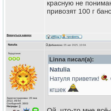
красную не поним
привозят 100 г бан
Вернуться наверх
Natulia
Добавлено:
05 авг 2025, 10:04
Герцогиня
Linna писал(а):
Natulia
Натуля приветик!
кгшек
Зарегистрирован: 20 янв
2013, 09:54
Сообщений: 3603
Награды:
8
Ой, что-то мне всё