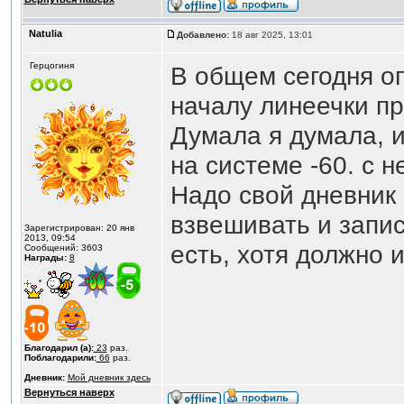
Natulia
Добавлено:
18 авг 2025, 13:01
Герцогиня
В общем сегодня оп
началу линеечки пр
Думала я думала, 
на системе -60. с н
Надо свой дневник 
взвешивать и запис
Зарегистрирован: 20 янв
2013, 09:54
есть, хотя должно и
Сообщений: 3603
Награды:
8
Благодарил (а):
23
раз.
Поблагодарили:
66
раз.
Дневник:
Мой дневник здесь
Вернуться наверх