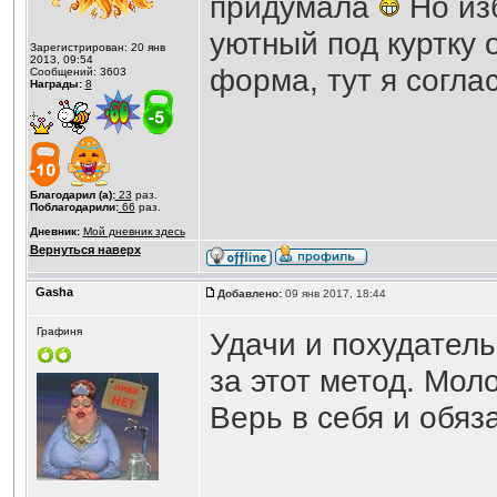
придумала
Но изб
уютный под куртку 
Зарегистрирован: 20 янв
2013, 09:54
форма, тут я соглас
Сообщений: 3603
Награды:
8
Благодарил (а):
23
раз.
Поблагодарили:
66
раз.
Дневник:
Мой дневник здесь
Вернуться наверх
Gasha
Добавлено:
09 янв 2017, 18:44
Графиня
Удачи и похудатель
за этот метод. Мол
Верь в себя и обяз