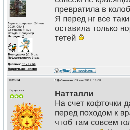
превратила в колоб
Я перед нг все так
Зарегистрирован: 24 ноя
оставила только но
2016, 08:43
Сообщений: 428
Откуда: Владимир
тетей
Награды:
2
Благодарил (а):
0
раз.
Поблагодарили:
5
раз.
Дневник:
от 77 к 66
Вернуться наверх
Natulia
Добавлено:
09 янв 2017, 18:08
Герцогиня
Натталли
На счет кофточки д
перед походом к вр
чтоб там совсем го