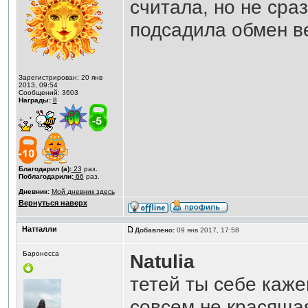
считала, но не сра
подсадила обмен ве
Зарегистрирован: 20 янв
2013, 09:54
Сообщений: 3603
Награды:
8
Благодарил (а):
23
раз.
Поблагодарили:
66
раз.
Дневник:
Мой дневник здесь
Вернуться наверх
Натталли
Добавлено:
09 янв 2017, 17:58
Баронесса
Natulia
тетей ты себе каже
совсем не красяща