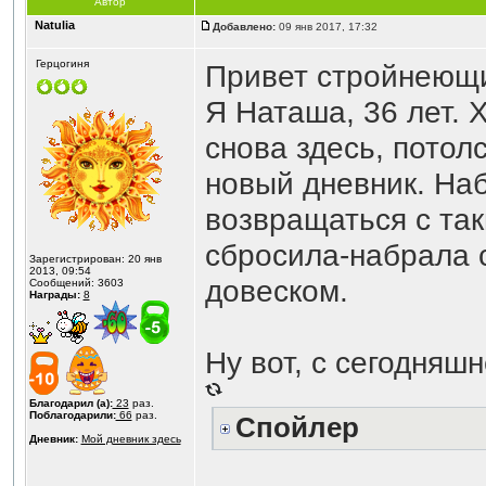
Автор
Natulia
Добавлено:
09 янв 2017, 17:32
Герцогиня
Привет стройнеющ
Я Наташа, 36 лет. 
снова здесь, потол
новый дневник. На
возвращаться с так
сбросила-набрала с
Зарегистрирован: 20 янв
2013, 09:54
довеском.
Сообщений: 3603
Награды:
8
Ну вот, с сегодняш
Благодарил (а):
23
раз.
Поблагодарили:
66
раз.
Спойлер
Дневник:
Мой дневник здесь