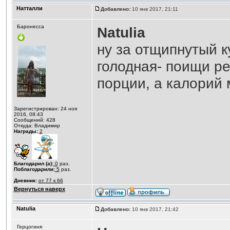
Натталли
Добавлено:
10 янв 2017, 21:11
Баронесса
Natulia
ну за отщипнутый ку
голодная- поищи ре
порции, а калорий 
Зарегистрирован: 24 ноя
2016, 08:43
Сообщений: 428
Откуда: Владимир
Награды:
2
Благодарил (а):
0
раз.
Поблагодарили:
5
раз.
Дневник:
от 77 к 66
Вернуться наверх
Natulia
Добавлено:
10 янв 2017, 21:42
Герцогиня