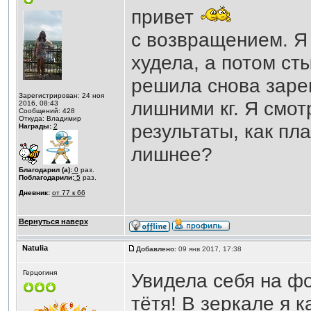
привет
с возвращением. Я
худела, а потом ст
решила снова зарег
Зарегистрирован: 24 ноя
лишними кг. Я смот
2016, 08:43
Сообщений: 428
Откуда: Владимир
результаты, как пл
Награды:
2
лишнее?
Благодарил (а):
0
раз.
Поблагодарили:
5
раз.
Дневник:
от 77 к 66
Вернуться наверх
Natulia
Добавлено:
09 янв 2017, 17:38
Герцогиня
Увидела себя на фо
тётя! В зеркале я 