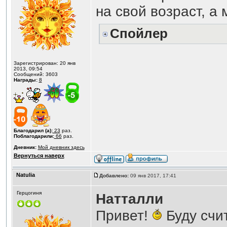
на свой возраст, а
Спойлер
Зарегистрирован: 20 янв
2013, 09:54
Сообщений: 3603
Награды:
8
Благодарил (а):
23
раз.
Поблагодарили:
66
раз.
Дневник:
Мой дневник здесь
Вернуться наверх
Natulia
Добавлено:
09 янв 2017, 17:41
Герцогиня
Натталли
Привет!
Буду счи