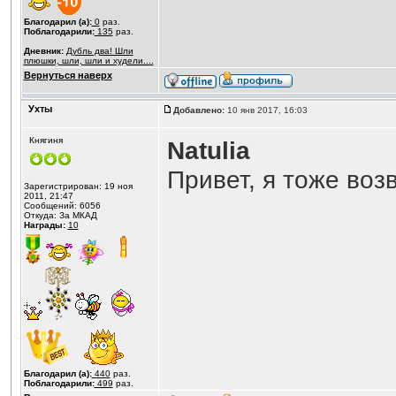
Благодарил (а):
0
раз.
Поблагодарили:
135
раз.
Дневник:
Дубль два! Шли
плюшки, шли, шли и худели....
Вернуться наверх
Ухты
Добавлено:
10 янв 2017, 16:03
Княгиня
Natulia
Привет, я тоже во
Зарегистрирован: 19 ноя
2011, 21:47
Сообщений: 6056
Откуда: За МКАД
Награды:
10
Благодарил (а):
440
раз.
Поблагодарили:
499
раз.