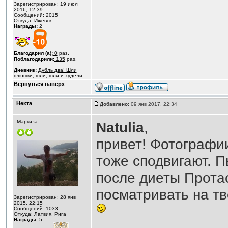
Зарегистрирован: 19 июл
2016, 12:39
Сообщений: 2015
Откуда: Ижевск
Награды:
2
Благодарил (а):
0
раз.
Поблагодарили:
135
раз.
Дневник:
Дубль два! Шли
плюшки, шли, шли и худели....
Вернуться наверх
Некта
Добавлено:
09 янв 2017, 22:34
Маркиза
Natulia
,
привет! Фотографи
тоже сподвигают. П
после диеты Протас
посматривать на тв
Зарегистрирован: 28 янв
2015, 22:15
Сообщений: 1033
Откуда: Латвия, Рига
Награды:
5