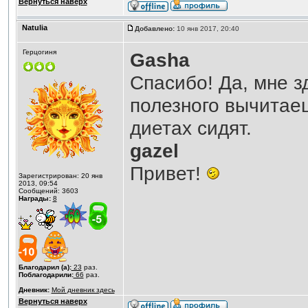
Вернуться наверх
Natulia
Добавлено:
10 янв 2017, 20:40
Герцогиня
Gasha
Спасибо! Да, мне з
полезного вычитаеш
диетах сидят.
gazel
Привет!
Зарегистрирован: 20 янв
2013, 09:54
Сообщений: 3603
Награды:
8
Благодарил (а):
23
раз.
Поблагодарили:
66
раз.
Дневник:
Мой дневник здесь
Вернуться наверх