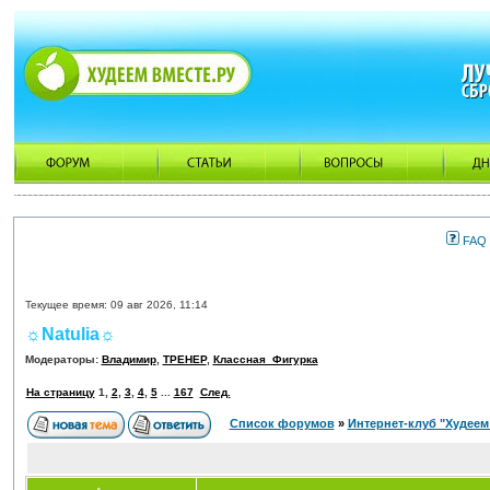
FAQ
Текущее время: 09 авг 2026, 11:14
☼Natulia☼
Модераторы:
Владимир
,
ТРЕНЕР
,
Классная_Фигурка
На страницу
1
,
2
,
3
,
4
,
5
...
167
След.
Список форумов
»
Интернет-клуб "Худеем