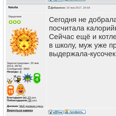
Natulia
Добавлено:
10 янв 2017, 20:44
Герцогиня
Сегодня не добрал
посчитала калорийн
Сейчас ещё и котл
в школу, муж уже п
выдержала-кусочек 
Зарегистрирован: 20 янв
2013, 09:54
Сообщений: 3603
Награды:
8
Благодарил (а):
23
раз.
Поблагодарили:
66
раз.
Дневник:
Мой дневник здесь
Вернуться наверх