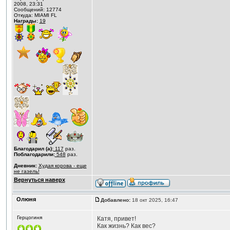
2008, 23:31
Сообщений: 12774
Откуда: MIAMI FL
Награды:
19
Благодарил (а):
117
раз.
Поблагодарили:
548
раз.
Дневник:
Худая корова - еще
не газель!
Вернуться наверх
Олюня
Добавлено:
18 окт 2025, 16:47
Герцогиня
Катя, привет!
Как жизнь? Как вес?