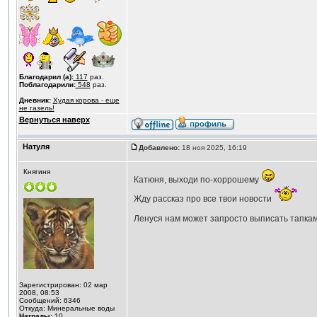
Благодарил (а):
117
раз.
Поблагодарили:
548
раз.
Дневник:
Худая корова - еще
не газель!
Вернуться наверх
Натуля
Добавлено:
18 ноя 2025, 16:19
Княгиня
Катюня, выходи по-хоррошему
Жду рассказ про все твои новости
Ленуся нам может запросто выписать тапкам
Зарегистрирован: 02 мар
2008, 08:53
Сообщений: 6346
Откуда: Минеральные воды
Награды:
10