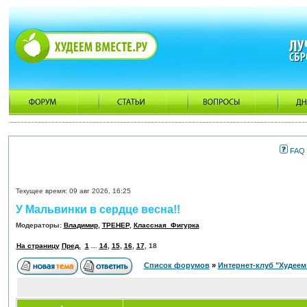
FAQ
Текущее время: 09 авг 2026, 16:25
У Мальвинки в сердце весна!!
Модераторы:
Владимир
,
ТРЕНЕР
,
Классная_Фигурка
На страницу
Пред.
1
...
14
,
15
,
16
,
17
,
18
Список форумов
»
Интернет-клуб "Худеем