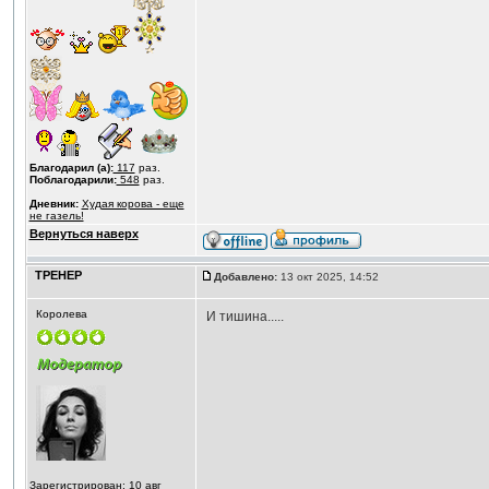
Благодарил (а):
117
раз.
Поблагодарили:
548
раз.
Дневник:
Худая корова - еще
не газель!
Вернуться наверх
ТРЕНЕР
Добавлено:
13 окт 2025, 14:52
Королева
И тишина.....
Зарегистрирован: 10 авг