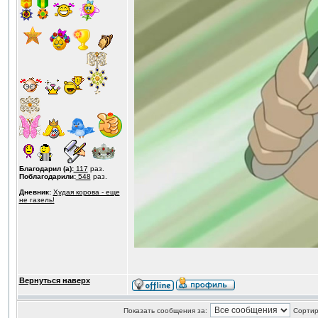
Благодарил (а):
117
раз.
Поблагодарили:
548
раз.
Дневник:
Худая корова - еще
не газель!
Вернуться наверх
Показать сообщения за:
Сортир