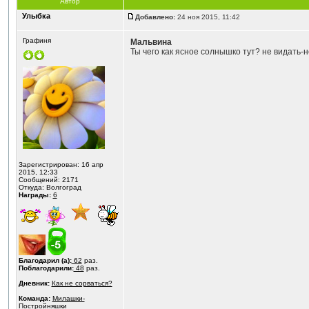
Автор
Улыбка
Добавлено:
24 ноя 2015, 11:42
Графиня
Мальвина
Ты чего как ясное солнышко тут? не видать-
Зарегистрирован: 16 апр
2015, 12:33
Сообщений: 2171
Откуда: Волгоград
Награды:
6
Благодарил (а):
62
раз.
Поблагодарили:
48
раз.
Дневник:
Как не сорваться?
Команда:
Милашки-
Постройняшки