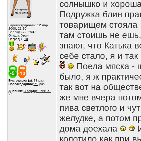
солнышко и хороша
Подружка блин прав
товарищем стояла в
Зарегистрирован: 12 мар
2008, 21:10
там стоишь не ешь,
Сообщений: 2537
Откуда: Урал
Награды:
10
знают, что Катька в
себе стало, я и так 
Поела мяска - 
было, я ж практичес
Благодарил (а):
13
раз.
так вот на обществ
Поблагодарили:
50
раз.
Дневник:
В сердце - весна!!
же мне вчера потом
:o)
пива светлого и чу
желудке, а потом п
дома доехала
И
колотило как при в