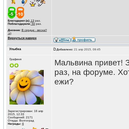
Благодарил (а):
13
раз.
Поблагодарили:
50
раз.
Дневник:
В сердце - весна!!
:o)
Вернуться наверх
Улыбка
Добавлено:
21 апр 2015, 09:45
Графиня
Мальвина привет! 
раз, на форуме. Хо
ежи?
Зарегистрирован: 16 апр
2015, 12:33
Сообщений: 2171
Откуда: Волгоград
Награды:
6