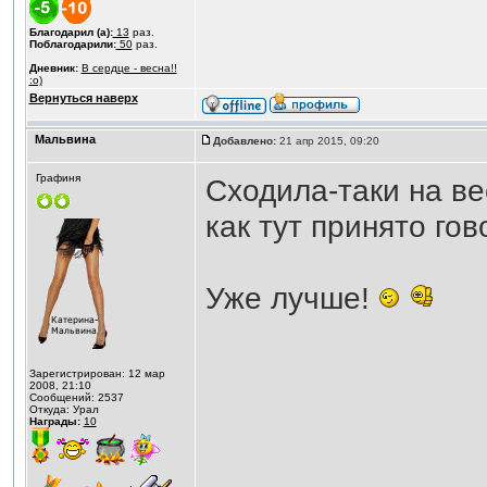
Благодарил (а):
13
раз.
Поблагодарили:
50
раз.
Дневник:
В сердце - весна!!
:o)
Вернуться наверх
Мальвина
Добавлено:
21 апр 2015, 09:20
Графиня
Сходила-таки на ве
как тут принято гов
Уже лучше!
Зарегистрирован: 12 мар
2008, 21:10
Сообщений: 2537
Откуда: Урал
Награды:
10