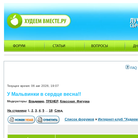
FAQ
Текущее время: 06 авг 2026, 19:07
У Мальвинки в сердце весна!!
Модераторы:
Владимир
,
ТРЕНЕР
,
Классная_Фигурка
На страницу
1
,
2
,
3
,
4
,
5
...
18
След.
Список форумов
»
Интернет-клуб "Худеем