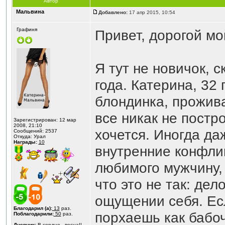
Автор
Мальвина
Добавлено:
17 апр 2015, 10:54
Графиня
Привет, дорогой мо
Я тут не новичок, с
года. Катерина, 32
блондинка, прожив
все никак не постр
Зарегистрирован: 12 мар
2008, 21:10
хочется. Иногда да
Сообщений: 2537
Откуда: Урал
Награды:
10
внутренние конфлик
любимого мужчину,
что это не так: дел
ощущении себя. Есл
Благодарил (а):
13
раз.
порхаешь как бабоч
Поблагодарили:
50
раз.
Дневник:
В сердце - весна!!