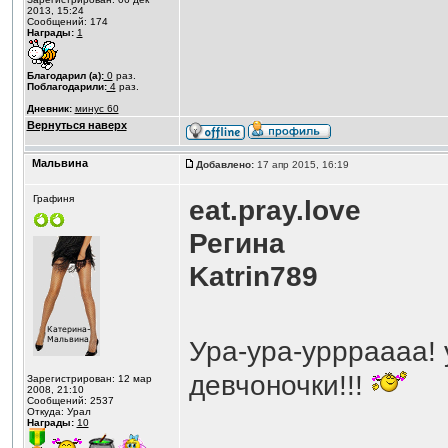
2013, 15:24
Сообщений: 174
Награды:
1
Благодарил (а):
0
раз.
Поблагодарили:
4
раз.
Дневник:
минус 60
Вернуться наверх
Мальвина
Добавлено:
17 апр 2015, 16:19
Графиня
eat.pray.love
Регина
Katrin789
Ура-ура-уррраааа! 
девчоночки!!!
Зарегистрирован: 12 мар
2008, 21:10
Сообщений: 2537
Откуда: Урал
Награды:
10