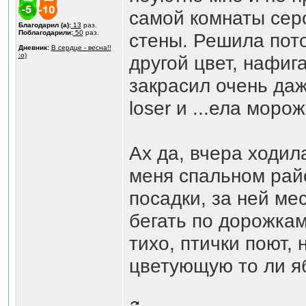
самой комнаты серо
Благодарил (а):
13
раз.
Поблагодарили:
50
раз.
стены. Решила пото
Дневник:
В сердце - весна!!
:o)
другой цвет, нафига
закрасил очень даж
loser и ...ела мор
Ах да, вчера ходил
меня спальном рай
посадки, за ней ме
бегать по дорожкам
тихо, птички поют, 
цветующую то ли яб