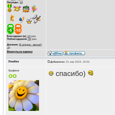
Награды:
10
Благодарил (а):
13
раз.
Поблагодарили:
50
раз.
Дневник:
В сердце - весна!!
:o)
Вернуться наверх
Улыбка
Добавлено:
21 апр 2015, 10:02
Графиня
спасибо)