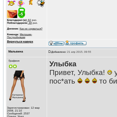
Благодарил (а):
62
раз.
Поблагодарили:
48
раз.
Дневник:
Как не сорваться?
Команда:
Милашки-
Постройняшки
Вернуться наверх
Мальвина
Добавлено:
21 апр 2015, 09:55
Графиня
Улыбка
Привет, Улыбка!
у
пос*ать
то б
Зарегистрирован: 12 мар
2008, 21:10
Сообщений: 2537
Откуда: Урал