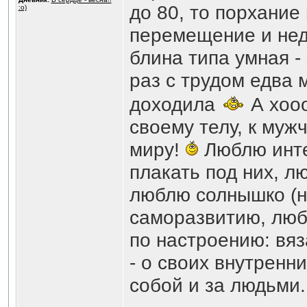
до 80, то порхани
:o)
перемещение и недо
блина типа умная - 
раз с трудом едва 
доходила
А хоо
своему телу, к мужч
миру!
Люблю инте
плакать под них, л
люблю солнышко (н
саморазвитию, люб
по настроению: вяз
- о своих внутренн
собой и за людьми.