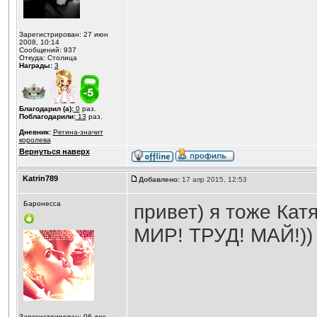
Зарегистрирован: 27 июн
2008, 10:14
Сообщений: 937
Откуда: Столица
Награды:
3
Благодарил (а):
0
раз.
Поблагодарили:
13
раз.
Дневник:
Регина-значит
королева
Вернуться наверх
Katrin789
Добавлено:
17 апр 2015, 12:53
Баронесса
привет) я тоже Кат
МИР! ТРУД! МАЙ!)
Зарегистрирован: 06 дек