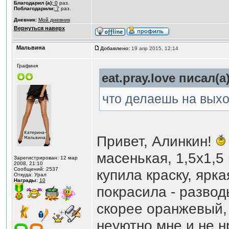
Благодарил (а):
0
раз.
Поблагодарили:
7
раз.
Дневник:
Мой дневник
Вернуться наверх
Мальвина
Добавлено:
19 апр 2015, 12:14
Графиня
eat.pray.love писал(а)
что делаешь на вых
Привет, Алинкин!
масенькая, 1,5х1,5
Зарегистрирован: 12 мар
2008, 21:10
Сообщений: 2537
купила краску, ярк
Откуда: Урал
Награды:
10
покрасила - развод
скорее оранжевый, 
неуютно мне и не н