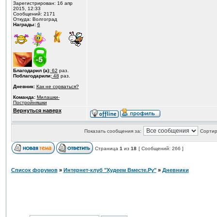
Зарегистрирован: 16 апр
2015, 12:33
Сообщений: 2171
Откуда: Волгоград
Награды:
6
Благодарил (а):
62
раз.
Поблагодарили:
48
раз.
Дневник:
Как не сорваться?
Команда:
Милашки-
Постройняшки
Вернуться наверх
Показать сообщения за:
Сортир
Страница
1
из
18
[ Сообщений: 266 ]
Список форумов
»
Интернет-клуб "Худеем Вместе.Ру"
»
Дневники