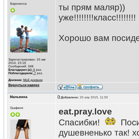
Баронесса
ты прям маляр))
уже!!!!!!!!класс!!!!!!!!
Хорошо вам посидет
Зарегистрирован: 10 авг
2014, 23:16
Сообщений: 348
Благодарил (а):
0
раз.
Поблагодарили:
7
раз.
Дневник:
Мой дневник
Вернуться наверх
Мальвина
Добавлено:
20 апр 2015, 11:50
Графиня
eat.pray.love
Спасибки!
Поси
душевненько так! х