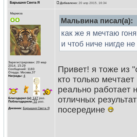
Барышня Света Я
Добавлено:
20 апр 2015, 16:34
Маркиза
Мальвина писал(а):
как же я мечтаю гоня
и чтоб ниче нигде не
Зарегистрирован: 20 мар
2014, 15:29
Привет! я тоже из 
Сообщений: 1183
Откуда: Москва,37
Награды:
4
кто только мечтает 
реально работает 
отличных результат
Благодарил (а):
147
раз.
Поблагодарили:
52
раз.
посередине
Дневник:
Барышня Света Я