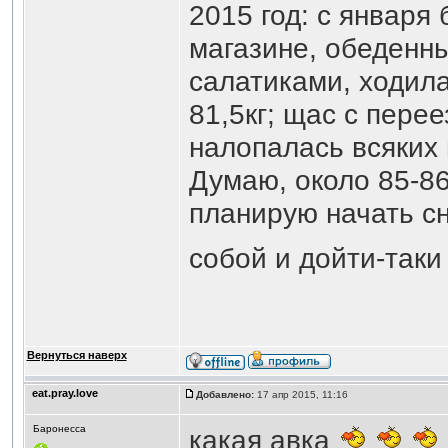
2015 год: с января 
магазине, обеденн
салатиками, ходила
81,5кг; щас с пере
налопалась всяких 
Думаю, около 85-86к
планирую начать с
собой и дойти-таки
Вернуться наверх
eat.pray.love
Добавлено:
17 апр 2015, 11:16
Баронесса
какая авка