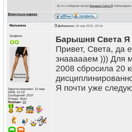
За это сообщение автора
Барышня Света Я
поблагодарил
Вернуться наверх
Мальвина
Добавлено:
20 апр 2015, 20:14
Графиня
Барышня Света Я
Привет, Света, да
знаааааем ))) Для м
2008 сбросила 20 кг
дисциплинированн
Я почти уже следу
Зарегистрирован: 12 мар
2008, 21:10
Сообщений: 2537
Откуда: Урал
Награды:
10