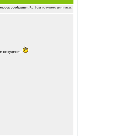
оловок сообщения:
Re: Или по-моему, или никак.
ле похудения