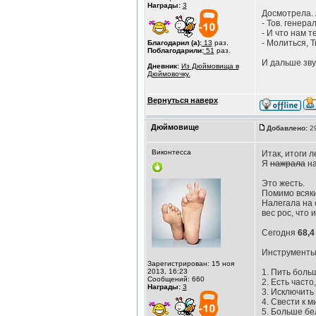
Награды:
3
Досмотрела. А
- Тов. генера
- И что нам 
- Молиться, 
Благодарил (а):
13
раз.
Поблагодарили:
51
раз.
И дальше зву
Дневник:
Из Дюймовища в
Дюймовочку.
Вернуться наверх
Дюймовище
Добавлено:
29
Виконтесса
Итак, итоги л
Я
нажрала
н
Это жесть.
Помимо всяки
Налегала на с
вес рос, что
Сегодня
68,4 
Инструменты
Зарегистрирован: 15 ноя
2013, 16:23
1. Пить боль
Сообщений: 660
2. Есть часто
Награды:
3
3. Исключить
4. Свести к 
5. Больше бе