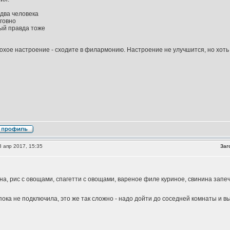
 два человека
говно
ый правда тоже
лохое настроение - сходите в филармонию. Настроение не улучшится, но хот
 апр 2017, 15:35
Заг
на, рис с овощами, спагетти с овощами, вареное филе куриное, свинина запеч
ока не подключила, это же так сложно - надо дойти до соседней комнаты и в