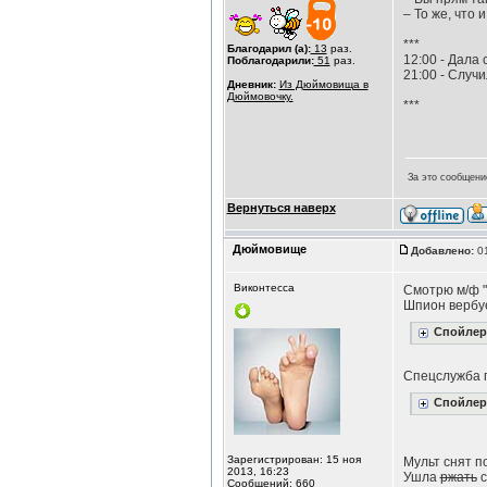
– То же, что 
***
Благодарил (а):
13
раз.
12:00 - Дала
Поблагодарили:
51
раз.
21:00 - Случи
Дневник:
Из Дюймовища в
Дюймовочку.
***
За это сообщени
Вернуться наверх
Дюймовище
Добавлено:
01
Виконтесса
Смотрю м/ф 
Шпион вербуе
Спойлер
Спецслужба г
Спойлер
Зарегистрирован: 15 ноя
Мульт снят п
2013, 16:23
Ушла
ржать
с
Сообщений: 660