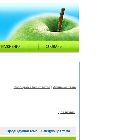
Сообщения без ответов
|
Активные темы
Для печати
Предыдущая тема
Следующая тема
::