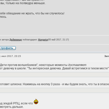
и вы, только на полведра меньше.
 себе обещание не жрать, что бы ни случилось!
лось.
е автора
Дюймовище
поблагодарил:
Margarita
(05 май 2017, 21:17)
 июл 2017, 23:15
Заг
"Дети против волшебников", некоторые моменты
доставляют
т девочку в школе: "Ты интересная девочка. Давай встретимся в тихом месте"
отовит шпиона: Нажмешь на кнопку 3 раза - и мы будем знать, что ты в опасно
од эгидой РПЦ, если что
мотреть дальше.