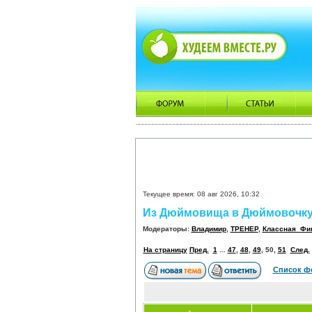
Текущее время: 08 авг 2026, 10:32
Из Дюймовища в Дюймовочку
Модераторы:
Владимир
,
ТРЕНЕР
,
Классная_Фи
На страницу
Пред.
1
...
47
,
48
,
49
,
50
,
51
След.
Список ф