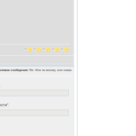
оловок сообщения:
Re: Или по-моему, или никак.
.
сти".