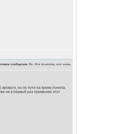
оловок сообщения:
Re: Или по-моему, или никак.
кровати, но по пути на кухню поняла,
 Уже не в первый раз применяю этот