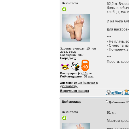
Виконтесса
62,2 кг. Вче
больше обычн
хлебцы, мали
И на ужин бу
Для настроен
***
- Не плачь, в
- С чего ты в
Зарегистрирован: 15 ноя
- По-моему, э
2013, 16:23
Сообщений: 660
***
Награды:
3
Прости, доро
Благодарил (а):
13
раз.
Поблагодарили:
51
раз.
Дневник:
Из Дюймовища в
Дюймовочку.
Вернуться наверх
Дюймовище
Добавлено:
31
Виконтесса
61 кг.
Мартом довол
для настроен