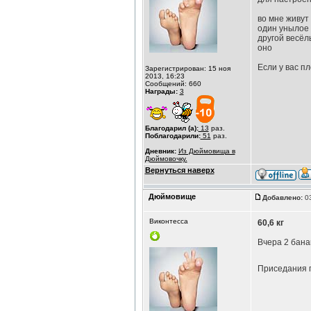
во мне живут
один унылое 
другой весёл
оно
Если у вас п
Зарегистрирован: 15 ноя
2013, 16:23
Сообщений: 660
Награды:
3
Благодарил (а):
13
раз.
Поблагодарили:
51
раз.
Дневник:
Из Дюймовища в
Дюймовочку.
Вернуться наверх
Дюймовище
Добавлено:
03
Виконтесса
60,6 кг
Вчера 2 бана
Приседания п