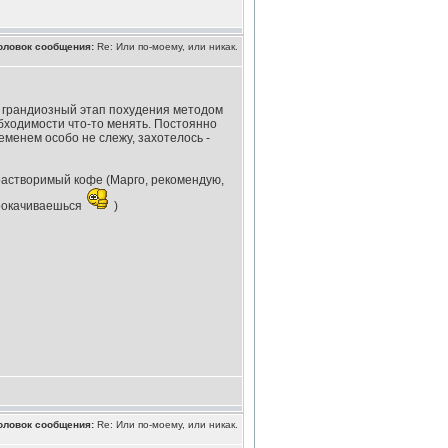
оловок сообщения:
Re: Или по-моему, или никак.
й грандиозный этап похудения методом
бходимости что-то менять. Постоянно
еменем особо не слежу, захотелось -
растворимый кофе (Марго, рекомендую,
прокачиваешься
)
оловок сообщения:
Re: Или по-моему, или никак.