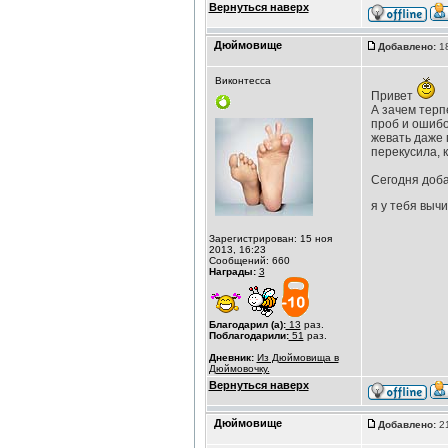
Вернуться наверх
Дюймовище
Добавлено:
18
Виконтесса
Привет
А зачем терп
проб и ошибо
жевать даже 
перекусила, 
Сегодня доба
я у тебя выч
Зарегистрирован: 15 ноя
2013, 16:23
Сообщений: 660
Награды:
3
Благодарил (а):
13
раз.
Поблагодарили:
51
раз.
Дневник:
Из Дюймовища в
Дюймовочку.
Вернуться наверх
Дюймовище
Добавлено:
21