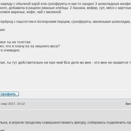
ра наряду с обычной едой ела сухофрукты и как-то заодно 3 шоколадные конф
ого, добавила в рацион ржаные хлебцы: 2 банана, кефир, суп, мясо с карто
новое варенье, кофе, чай с малиной.
терброд с паштетом и болгарским перцем, сухофрукты, маленькая шоколадка,
ия:
овсе ты не толстая.
зял, что я плачу из-за лишнего веса?
то очевидно.
гая, ты тут действительно ни при чем! Все дело во мне - это мне не нравятся 
 мар 2017, 10:12
Заг
ьна, в апреле продолжу совершенствовать фигуру, собираюсь подключить пр
ия: