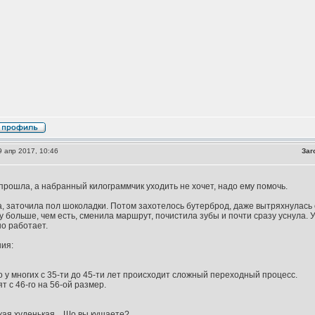
 апр 2017, 10:46
Заг
прошла, а набранный килограммчик уходить не хочет, надо ему помочь.
, заточила пол шоколадки. Потом захотелось бутерброд, даже вытряхнулась с 
чу больше, чем есть, сменила маршрут, почистила зубы и почти сразу уснула.
о работает.
ия:
о у многих с 35-ти до 45-ти лет происходит сложный переходный процесс.
т с 46-го на 56-ой размер.
кая худенькая... Шо вы кушаете?