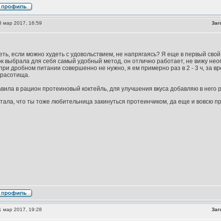
 мар 2017, 16:59
Заг
еть, если можно худеть с удовольствием, не напрягаясь? Я еще в первый сво
к выбрала для себя самый удобный метод, он отлично работает, не вижу нео
при дробном питании совершенно не нужно, я ем примерно раз в 2 - 3 ч, за вр
красотища.
вила в рацион протеиновый коктейль, для улучшения вкуса добавляю в него 
итала, что ты тоже любительница закинуться протеинчиком, да еще и вовсю 
 мар 2017, 19:28
Заг