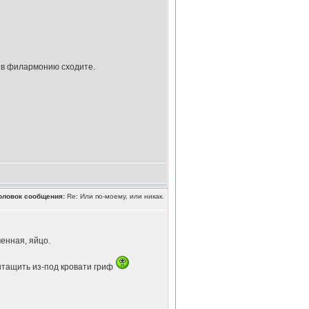
ь в филармонию сходите.
оловок сообщения:
Re: Или по-моему, или никак.
енная, яйцо.
ытащить из-под кровати гриф