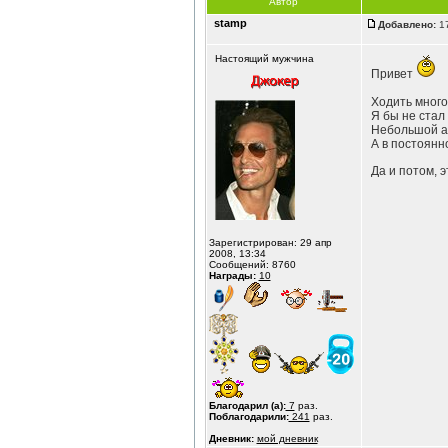
Автор
stamp
Добавлено:
17
Настоящий мужчина
Привет
Ходить много 
Я бы не стал 
Небольшой а
А в постоянн
Да и потом, 
Зарегистрирован: 29 апр
2008, 13:34
Сообщений: 8760
Награды:
10
Благодарил (а):
7
раз.
Поблагодарили:
241
раз.
Дневник:
мой дневник