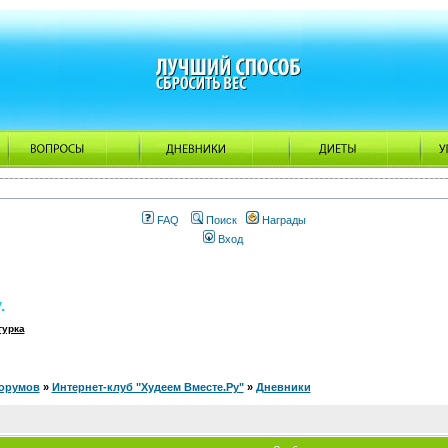
FAQ
Поиск
Награды
Вход
.
гурка
орумов
»
Интернет-клуб "Худеем Вместе.Ру"
»
Дневники