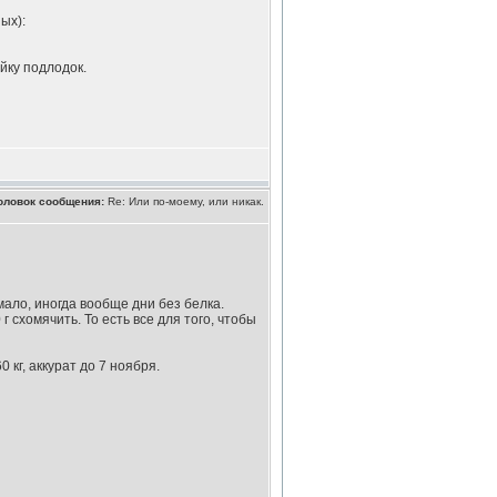
ых):
йку подлодок.
оловок сообщения:
Re: Или по-моему, или никак.
мало, иногда вообще дни без белка.
 схомячить. То есть все для того, чтобы
 кг, аккурат до 7 ноября.