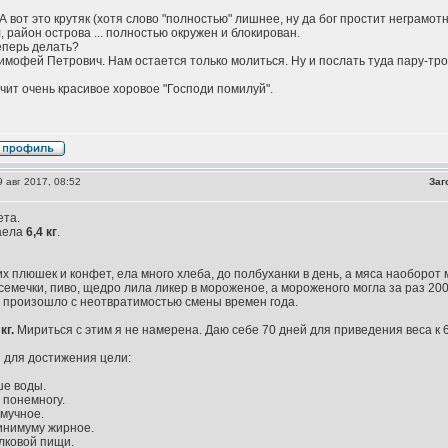
 вот это крутяк (хотя слово "полностью" лишнее, ну да бог простит неграмотн
л, район острова ... полностью окружен и блокирован.
теперь делать?
Тимофей Петрович. Нам остается только молиться. Ну и послать туда пару-тро
чит очень красивое хоровое "Господи помилуй".
 авг 2017, 08:52
Заг
ета.
аела
6,4 кг
.
х плюшек и конфет, ела много хлеба, до полбуханки в день, а мяса наоборот 
емечки, пиво, щедро лила ликер в мороженое, а мороженого могла за раз 200 г
 и произошло с неотвратимостью смены времен года.
кг.
Мириться с этим я не намерена. Даю себе 70 дней для приведения веса к 60
 для достижения цели:
ше воды.
, понемногу.
 мучное.
минимуму жирное.
лковой пищи.