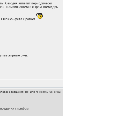
еты. Сегодня аппетит периодически
шкой, шампиньонами и сыром, помидоры,
 1 шок.конфета с ромом
тупые жирные суки.
оловок сообщения:
Re: Или по-моему, или никак.
иседания с грифом.