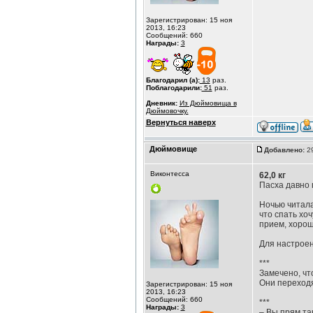
Зарегистрирован: 15 ноя
2013, 16:23
Сообщений: 660
Награды:
3
Благодарил (а):
13
раз.
Поблагодарили:
51
раз.
Дневник:
Из Дюймовища в
Дюймовочку.
Вернуться наверх
Дюймовище
Добавлено:
29
Виконтесса
62,0 кг
Пасха давно 
Ночью читала
что спать хо
прием, хорош
Для настроен
***
Замечено, чт
Они переходя
Зарегистрирован: 15 ноя
2013, 16:23
Сообщений: 660
***
Награды:
3
– Вы прям та