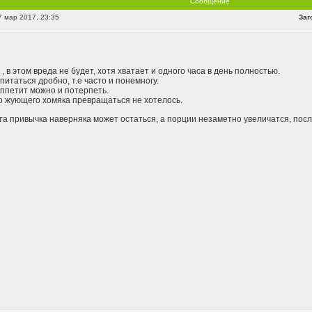
Сообщение
 мар 2017, 23:35
Заг
, в этом вреда не будет, хотя хватает и одного часа в день полностью.
питаться дробно, т.е часто и понемногу.
ппетит можно и потерпеть.
о жующего хомяка превращаться не хотелось.
эта привычка наверняка может остаться, а порции незаметно увеличатся, пос