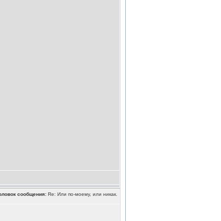
оловок сообщения:
Re: Или по-моему, или никак.