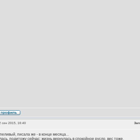
 сен 2015, 16:40
Заг
еливый, писала же - в конце месяца...
лась, подитожу сейчас: жизнь вернулась в спокойное русло, вес тоже.