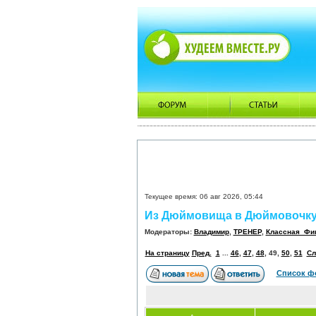
Текущее время: 06 авг 2026, 05:44
Из Дюймовища в Дюймовочку
Модераторы:
Владимир
,
ТРЕНЕР
,
Классная_Фи
На страницу
Пред.
1
...
46
,
47
,
48
,
49
,
50
,
51
Сл
Список ф