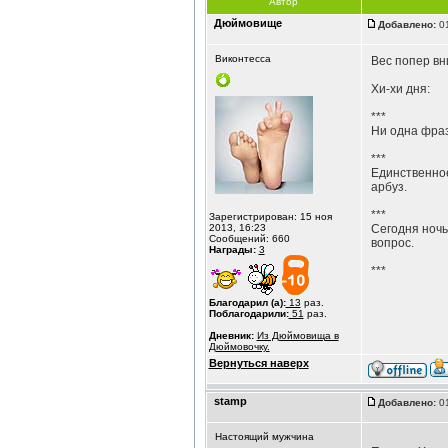
Автор
Дюймовище
Добавлено:
01
Виконтесса
Вес попер вн
Хи-хи дня:
***
Ни одна фраза
***
Единственное,
арбуз.
***
Зарегистрирован: 15 ноя
2013, 16:23
Сегодня ночью
Сообщений: 660
вопрос.
Награды:
3
***
Благодарил (а):
13
раз.
Поблагодарили:
51
раз.
Дневник:
Из Дюймовища в
Дюймовочку.
Вернуться наверх
stamp
Добавлено:
01
Настоящий мужчина