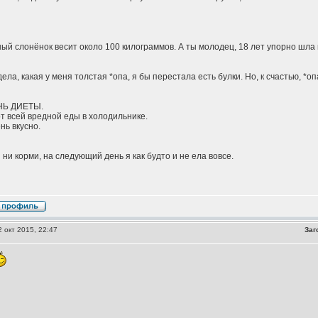
й слонёнок весит около 100 килограммов. А ты молодец, 18 лет упорно шла к
ела, какая у меня толстая *опа, я бы перестала есть булки. Но, к счастью, *оп
Ь ДИЕТЫ.
т всей вредной еды в холодильнике.
нь вкусно.
 ни корми, на следующий день я как будто и не ела вовсе.
 окт 2015, 22:47
Заг