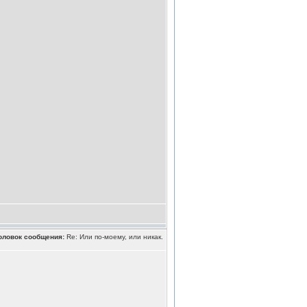
оловок сообщения:
Re: Или по-моему, или никак.