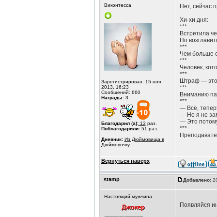
Виконтесса
Нет, сейчас 
Хи-хи дня:
***
Встретила че
Но возглавит
***
Чем больше с
***
Человек, кот
***
Штраф — это 
Зарегистрирован: 15 ноя
2013, 16:23
***
Сообщений: 660
Вниманию пас
Награды:
3
***
— Всё, тепер
— Но я не за
— Это потому
Благодарил (а):
13
раз.
***
Поблагодарили:
51
раз.
Преподавател
Дневник:
Из Дюймовища в
Дюймовочку.
Вернуться наверх
stamp
Добавлено:
20
Настоящий мужчина
Появляйся и