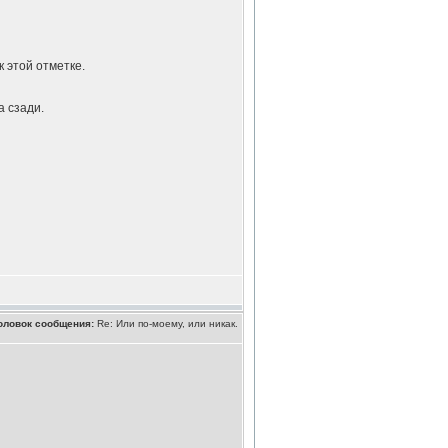
 этой отметке.
а сзади.
оловок сообщения:
Re: Или по-моему, или никак.