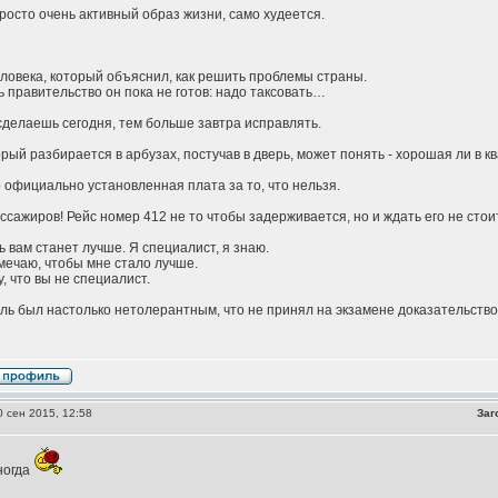
просто очень активный образ жизни, само худеется.
ловека, который объяснил, как решить проблемы страны.
ь правительство он пока не готов: надо таксовать…
делаешь сегодня, тем больше завтра исправлять.
орый разбирается в арбузах, постучав в дверь, может понять - хорошая ли в к
официально установленная плата за то, что нельзя.
сажиров! Рейс номер 412 не то чтобы задерживается, но и ждать его не стоит
ь вам станет лучше. Я специалист, я знаю.
мечаю, чтобы мне стало лучше.
, что вы не специалист.
ь был настолько нетолерантным, что не принял на экзамене доказательство 
 сен 2015, 12:58
Заг
ногда