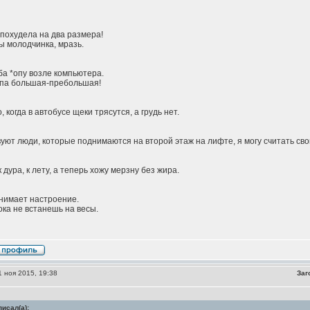
 похудела на два размера!
ы молодчинка, мразь.
а *опу возле компьютера.
опа большая-пребольшая!
 когда в автобусе щеки трясутся, а грудь нет.
уют люди, которые поднимаются на второй этаж на лифте, я могу считать сво
 дура, к лету, а теперь хожу мерзну без жира.
нимает настроение.
ока не встанешь на весы.
 ноя 2015, 19:38
Заг
исал(а):