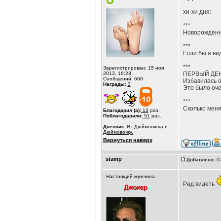
хи-хи дня:
***
Новорождённы
***
Если бы я вид
***
Зарегистрирован: 15 ноя
2013, 16:23
ПЕРВЫЙ ДЕН
Сообщений: 660
Избавилась о
Награды:
3
Это было оче
***
Сколько меня
Благодарил (а):
13
раз.
Поблагодарили:
51
раз.
Дневник:
Из Дюймовища в
Дюймовочку.
Вернуться наверх
stamp
Добавлено:
02
Настоящий мужчина
Рад видеть