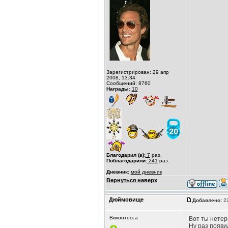
Зарегистрирован: 29 апр
2008, 13:34
Сообщений: 8760
Награды:
10
Благодарил (а):
7
раз.
Поблагодарили:
241
раз.
Дневник:
мой дневник
Вернуться наверх
Дюймовище
Добавлено:
22
Виконтесса
Вот ты нетерп
Ну раз появи