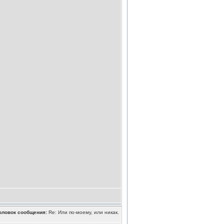
оловок сообщения:
Re: Или по-моему, или никак.