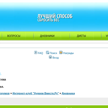
FAQ
Поиск
Награды
Вход
.
гурка
ед.
орумов
»
Интернет-клуб "Худеем Вместе.Ру"
»
Дневники