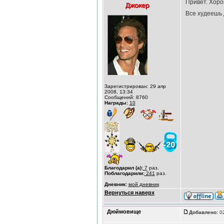
Привет. Хор
Все худеешь 
Зарегистрирован: 29 апр
2008, 13:34
Сообщений: 8760
Награды:
10
Благодарил (а):
7
раз.
Поблагодарили:
241
раз.
Дневник:
мой дневник
Вернуться наверх
Дюймовище
Добавлено:
02