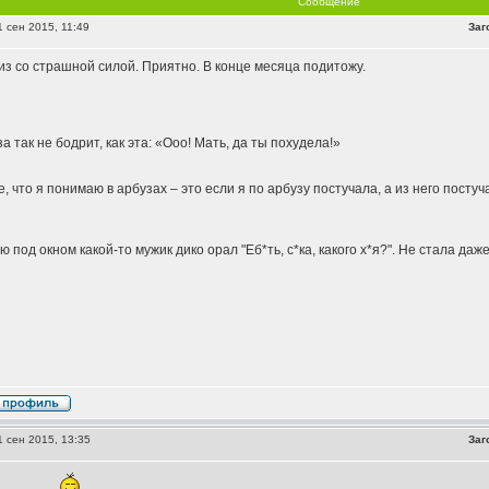
Сообщение
 сен 2015, 11:49
Заг
из со страшной силой. Приятно. В конце месяца подитожу.
 так не бодрит, как эта: «Ооо! Мать, да ты похудела!»
 что я понимаю в арбузах – это если я по арбузу постучала, а из него постуч
 под окном какой-то мужик дико орал "Еб*ть, с*ка, какого х*я?". Не стала даже 
 сен 2015, 13:35
Заг