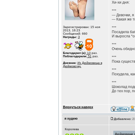
Хи-хи дня:
***
— Девочки, я
— Какая же т
Зарегистрирован: 15 ноя
***
2013, 16:23
Посадила баб
Сообщений: 660
И выросла *
Награды:
3
***
Очень обидно,
Благодарил (а):
13
раз.
Поблагодарили:
51
раз.
***
Пока существ
Дневник:
Из Дюймовища в
Дюймовочку.
***
Похудела, как
***
Шоколад под
До тех пор, п
Вернуться наверх
я худею
Добавлено:
21
Королева
Дюймовище п