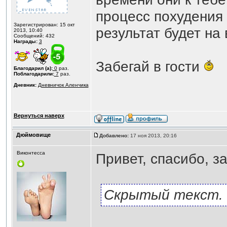
процесс похудения
Зарегистрирован: 15 окт
результат будет на 
2013, 10:40
Сообщений: 432
Награды:
3
Забегай в гости
Благодарил (а):
0
раз.
Поблагодарили:
7
раз.
Дневник:
Дневничок Аленчика
Вернуться наверх
Дюймовище
Добавлено:
17 ноя 2013, 20:16
Виконтесса
Привет, спасибо, з
Скрытый текст. 