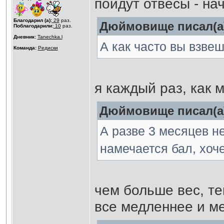
пойдут отвесы - на
Благодарил (а):
29
раз.
Дюймовище писал(а
Поблагодарили:
10
раз.
Дневник:
Tanechka.l
А как часто вы взве
Команда:
Редиски
я каждый раз, как
Дюймовище писал(а
А разве 3 месяцев не
намечается бал, хоче
чем больше вес, те
все медленнее и м