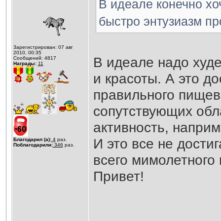
В идеале конечно хоч
быстро энтузиазм пр
Зарегистрирован: 07 авг
2010, 00:35
В идеале надо худе
Сообщений: 4817
Награды:
11
и красоты. А это д
правильного пищев
сопутствующих обла
активность, наприм
И это все не достиг
Благодарил (а):
4
раз.
Поблагодарили:
346
раз.
всего мимолетного 
Привет!