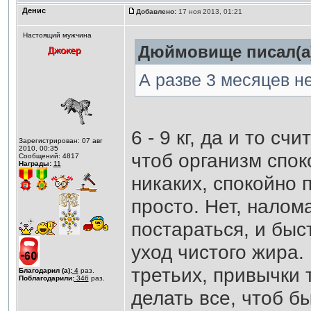
Денис
Добавлено:
17 ноя 2013, 01:21
Настоящий мужчина
Дюймовище писал(а
А разве 3 месяцев не
6 - 9 кг, да и то с
Зарегистрирован: 07 авг
2010, 00:35
чтоб организм спок
Сообщений: 4817
Награды:
11
никаких, спокойно 
просто. Нет, налом
постараться, и быс
уход чистого жира.
третьих, привычки 
Благодарил (а):
4
раз.
Поблагодарили:
346
раз.
делать все, чтоб б