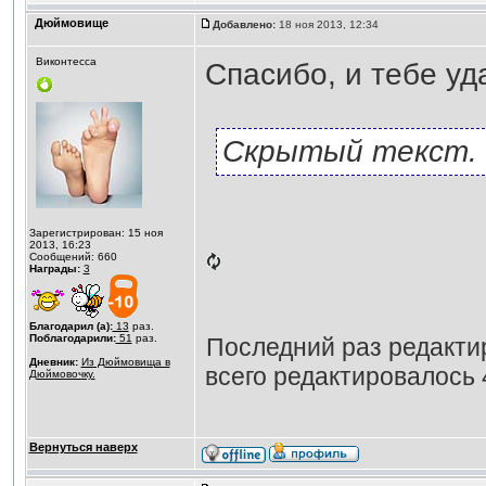
Дюймовище
Добавлено:
18 ноя 2013, 12:34
Виконтесса
Спасибо, и тебе уд
Скрытый текст. 
Зарегистрирован: 15 ноя
2013, 16:23
Сообщений: 660
Награды:
3
Благодарил (а):
13
раз.
Поблагодарили:
51
раз.
Последний раз редакт
Дневник:
Из Дюймовища в
всего редактировалось 4
Дюймовочку.
Вернуться наверх