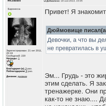
ms.zazazu
Добавлено:
18 ноя 2013, 15:05
Баронесса
Привет! Я знакомить
Дюймовище писал(а
Девочки, а что вы де
не превратилась в у
Зарегистрирован: 21 окт 2011,
20:19
Сообщений: 220
Награды:
1
Благодарил (а):
3
раз.
Поблагодарили:
6
раз.
Эм... Грудь - это ж
Дневник:
дневник
этим сделать. Я з
тренажерке. Они п
как-то не знаю.... 