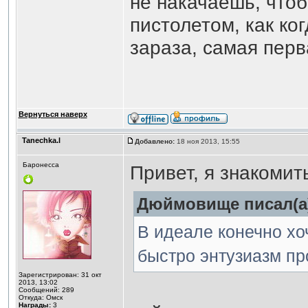
не накачаешь, чтоб
пистолетом, как ког
зараза, самая пер
Вернуться наверх
Tanechka.l
Добавлено:
18 ноя 2013, 15:55
Баронесса
Привет, я знакоми
Дюймовище писал(а
В идеале конечно хоч
быстро энтузиазм пр
Зарегистрирован: 31 окт
2013, 13:02
Сообщений: 289
Откуда: Омск
Награды:
3