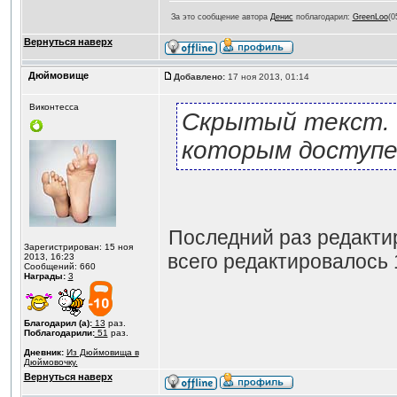
За это сообщение автора
Денис
поблагодарил:
GreenLoo
(0
Вернуться наверх
Дюймовище
Добавлено:
17 ноя 2013, 01:14
Виконтесса
Скрытый текст. 
которым доступе
Последний раз редакт
Зарегистрирован: 15 ноя
всего редактировалось 
2013, 16:23
Сообщений: 660
Награды:
3
Благодарил (а):
13
раз.
Поблагодарили:
51
раз.
Дневник:
Из Дюймовища в
Дюймовочку.
Вернуться наверх