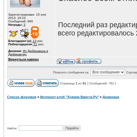
Зарегистрирован: 15 ноя
2013, 16:23
Сообщений: 660
Последний раз редакт
Награды:
3
всего редактировалось 2
Благодарил (а):
13
раз.
Поблагодарили:
51
раз.
Дневник:
Из Дюймовища в
Дюймовочку.
Вернуться наверх
Показать сообщения за:
Сортир
Страница
1
из
51
[ Сообщений: 762 ]
Список форумов
»
Интернет-клуб "Худеем Вместе.Ру"
»
Дневники
Найти: