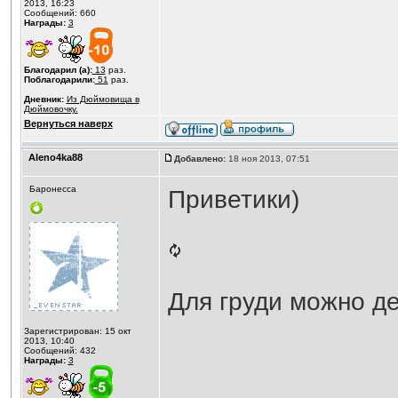
2013, 16:23
Сообщений: 660
Награды:
3
Благодарил (а):
13
раз.
Поблагодарили:
51
раз.
Дневник:
Из Дюймовища в
Дюймовочку.
Вернуться наверх
Aleno4ka88
Добавлено:
18 ноя 2013, 07:51
Баронесса
Приветики)
Для груди можно д
Зарегистрирован: 15 окт
2013, 10:40
Сообщений: 432
Награды:
3