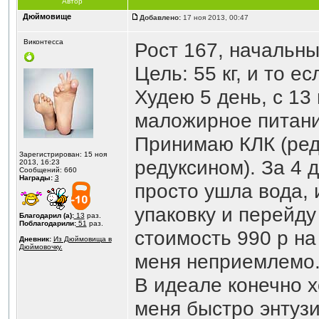
Автор
Дюймовище
Добавлено:
17 ноя 2013, 00:47
Виконтесса
Рост 167, начальны
Цель: 55 кг, и то 
Худею 5 день, с 13
маложирное питани
Принимаю КЛК (реду
Зарегистрирован: 15 ноя
редуксином). За 4 д
2013, 16:23
Сообщений: 660
Награды:
3
просто ушла вода, 
упаковку и перейду
Благодарил (а):
13
раз.
Поблагодарили:
51
раз.
стоимость 990 р на 
Дневник:
Из Дюймовища в
Дюймовочку.
меня неприемлемо
В идеале конечно хо
меня быстро энтуз