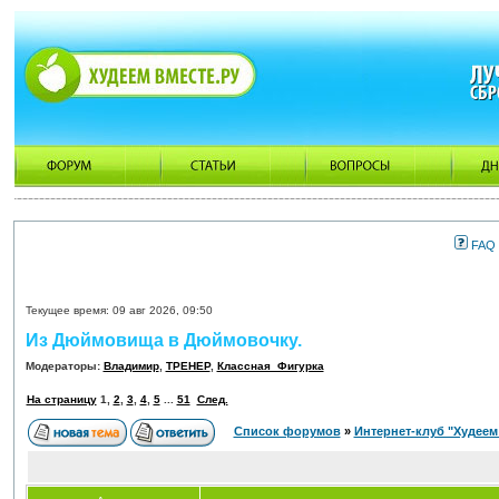
FAQ
Текущее время: 09 авг 2026, 09:50
Из Дюймовища в Дюймовочку.
Модераторы:
Владимир
,
ТРЕНЕР
,
Классная_Фигурка
На страницу
1
,
2
,
3
,
4
,
5
...
51
След.
Список форумов
»
Интернет-клуб "Худеем