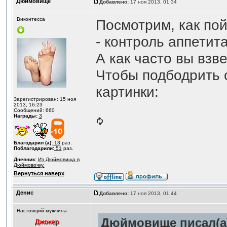
Дюймовище
Добавлено:
17 ноя 2013, 01:34
Виконтесса
Посмотрим, как по
- контроль аппетит
А как часто вы взв
Чтобы подбодрить с
картинки:
Зарегистрирован: 15 ноя
2013, 16:23
Сообщений: 660
Награды:
3
Благодарил (а):
13
раз.
Поблагодарили:
51
раз.
Дневник:
Из Дюймовища в
Дюймовочку.
Вернуться наверх
Денис
Добавлено:
17 ноя 2013, 01:44
Настоящий мужчина
Дюймовище писал(а