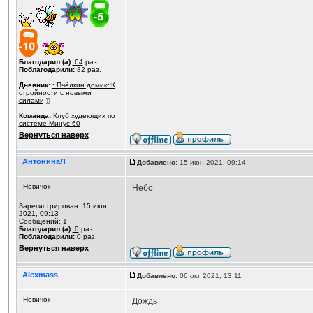
Благодарил (а):
64
раз.
Поблагодарили:
82
раз.
Дневник:
~Пчёлкин домик~К
стройности с новыми
силами;))
Команда:
Клуб худеющих по
системе Минус 60
Вернуться наверх
АнтонинаЛ
Добавлено:
15 июн 2021, 09:14
Новичок
Небо
Зарегистрирован: 15 июн
2021, 09:13
Сообщений: 1
Благодарил (а):
0
раз.
Поблагодарили:
0
раз.
Вернуться наверх
Alexmass
Добавлено:
06 окт 2021, 13:11
Новичок
Дождь