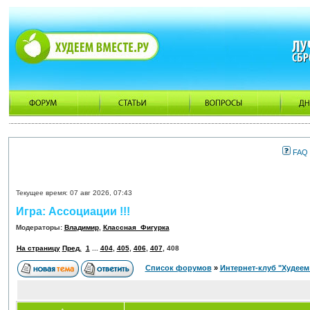
FAQ
Текущее время: 07 авг 2026, 07:43
Игра: Ассоциации !!!
Модераторы:
Владимир
,
Классная_Фигурка
На страницу
Пред.
1
...
404
,
405
,
406
,
407
,
408
Список форумов
»
Интернет-клуб "Худеем