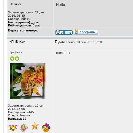
Новичок
Небо
Зарегистрирован: 29 дек
2016, 03:35
Сообщений: 10
Благодарил (а):
0
раз.
Поблагодарили:
0
раз.
Вернуться наверх
~ПчЁлКа~
Добавлено:
13 сен 2017, 22:00
Графиня
самолет
Зарегистрирован: 12 сен
2012, 16:06
Сообщений: 2445
Откуда: Москва
Награды:
12