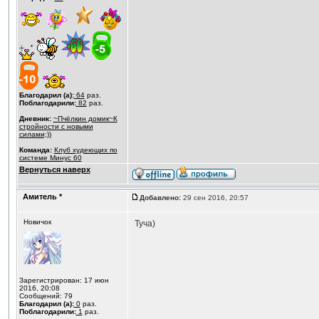
Благодарил (а):
64
раз.
Поблагодарили:
82
раз.
Дневник:
~Пчёлкин домик~К
стройности с новыми
силами;))
Команда:
Клуб худеющих по
системе Минус 60
Вернуться наверх
Амитель *
Добавлено:
29 сен 2016, 20:57
Новичок
Туча)
Зарегистрирован: 17 июн
2016, 20:08
Сообщений: 79
Благодарил (а):
0
раз.
Поблагодарили:
1
раз.