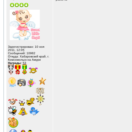
Зарегистрирован: 10 ноя
2011, 12:05
Сообщений: 10982
Откуда: Хабаровский край, г.
Комсомольск на Амуре
Награды:
53