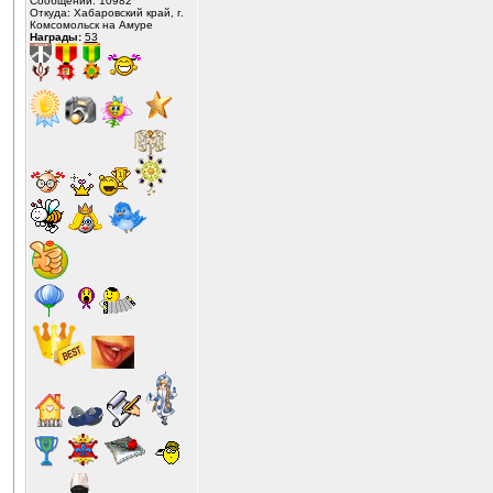
Сообщений: 10982
Откуда: Хабаровский край, г.
Комсомольск на Амуре
Награды:
53