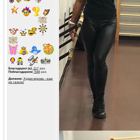
Благодарил (а):
117
раз.
Поблагодарили:
548
раз.
Дневник:
Худая корова - еще
не газель!