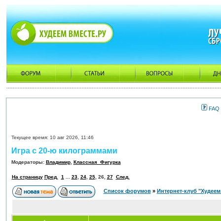
FAQ
Текущее время: 10 авг 2026, 11:46
Игра с 20-ю килограммами
Модераторы:
Владимир
,
Классная_Фигурка
На страницу
Пред.
1
...
23
,
24
,
25
,
26
,
27
След.
Список форумов
»
Интернет-клуб "Худеем