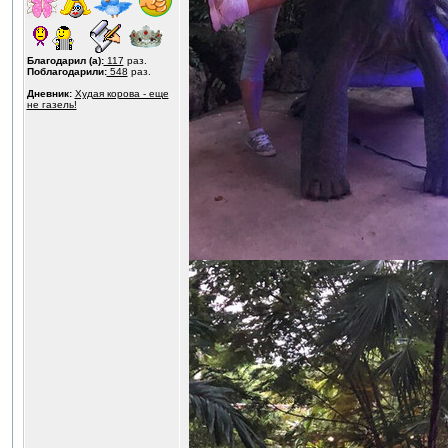
Благодарил (а):
117
раз.
Поблагодарили:
548
раз.
Дневник:
Худая корова - еще
не газель!