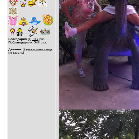
Благодарил (а):
117
раз.
Поблагодарили:
548
раз.
Дневник:
Худая корова - еще
не газель!