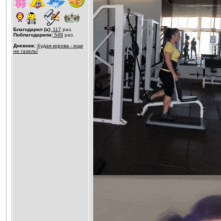
Благодарил (а):
117
раз.
Поблагодарили:
548
раз.
Дневник:
Худая корова - еще
не газель!