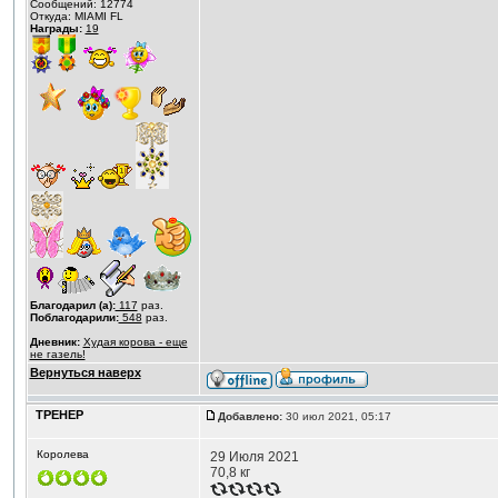
Сообщений: 12774
Откуда: MIAMI FL
Награды:
19
Благодарил (а):
117
раз.
Поблагодарили:
548
раз.
Дневник:
Худая корова - еще
не газель!
Вернуться наверх
ТРЕНЕР
Добавлено:
30 июл 2021, 05:17
Королева
29 Июля 2021
70,8 кг