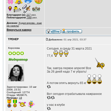
Благодарил (а):
117
раз.
Поблагодарили:
548
раз.
Дневник:
Худая корова - еще
не газель!
Вернуться наверх
ТРЕНЕР
Добавлено:
01 апр 2021, 03:37
Королева
Сегодня, в среду 31 марта 2021
77,4
Так, завтра первое апреля! Все
За 26 дней надо 7 кг убрать!
А потом опять вернуть 65 кг
Зарегистрирован: 10 авг
2008, 23:31
Сообщений: 12774
Вот сегодня отрабатывала нажранное
Откуда: MIAMI FL
Награды:
19
у нас в клубе