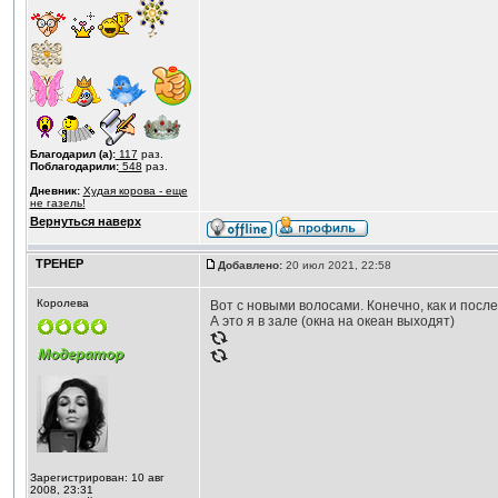
Благодарил (а):
117
раз.
Поблагодарили:
548
раз.
Дневник:
Худая корова - еще
не газель!
Вернуться наверх
ТРЕНЕР
Добавлено:
20 июл 2021, 22:58
Королева
Вот с новыми волосами. Конечно, как и посл
А это я в зале (окна на океан выходят)
Зарегистрирован: 10 авг
2008, 23:31