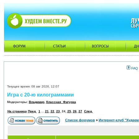
FAQ
Текущее время: 08 авг 2026, 12:07
Игра с 20-ю килограммами
Модераторы:
Владимир
,
Классная_Фигурка
На страницу
Пред.
1
...
21
,
22
,
23
,
24
,
25
,
26
,
27
След.
Список форумов
»
Интернет-клуб "Худеем