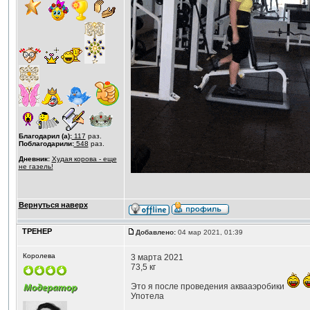
Благодарил (а):
117
раз.
Поблагодарили:
548
раз.
Дневник:
Худая корова - еще
не газель!
Вернуться наверх
ТРЕНЕР
Добавлено:
04 мар 2021, 01:39
Королева
3 марта 2021
73,5 кг
Это я после проведения аквааэробики
Употела