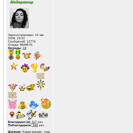
Зарегистрирован: 10 авг
2008, 23:31
Сообщений: 12774
Откуда: MIAMI FL
Награды:
19
Благодарил (а):
117
раз.
Поблагодарили:
548
раз.
Дневник:
Худая корова - еще