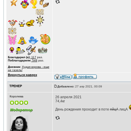
Благодарил (а):
117
раз.
Поблагодарили:
548
раз.
Дневник:
Худая корова - еще
не газель!
Вернуться наверх
ТРЕНЕР
Добавлено:
27 апр 2021, 00:09
Королева
26 апреля 2021
74,4кг
День рождения проходит в поте
яйцА
лицА