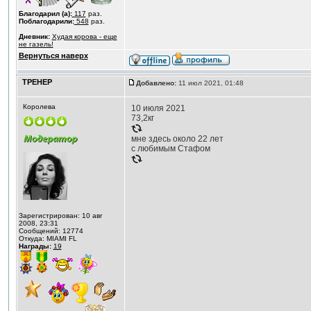
Благодарил (а):
117
раз.
Поблагодарили:
548
раз.
Дневник:
Худая корова - еще
не газель!
Вернуться наверх
ТРЕНЕР
Добавлено:
11 июл 2021, 01:48
Королева
10 июля 2021
73,2кг
мне здесь около 22 лет
с любимым Стафом
Зарегистрирован: 10 авг
2008, 23:31
Сообщений: 12774
Откуда: MIAMI FL
Награды:
19