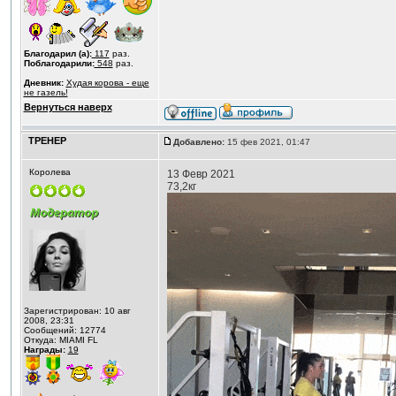
Благодарил (а):
117
раз.
Поблагодарили:
548
раз.
Дневник:
Худая корова - еще
не газель!
Вернуться наверх
ТРЕНЕР
Добавлено:
15 фев 2021, 01:47
Королева
13 Февр 2021
73,2кг
Зарегистрирован: 10 авг
2008, 23:31
Сообщений: 12774
Откуда: MIAMI FL
Награды:
19