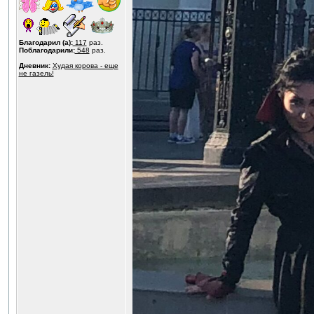
Благодарил (а):
117
раз.
Поблагодарили:
548
раз.
Дневник:
Худая корова - еще
не газель!