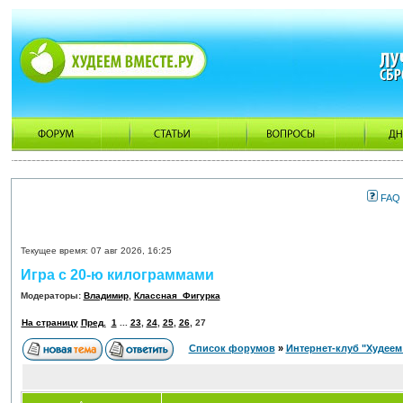
FAQ
Текущее время: 07 авг 2026, 16:25
Игра с 20-ю килограммами
Модераторы:
Владимир
,
Классная_Фигурка
На страницу
Пред.
1
...
23
,
24
,
25
,
26
,
27
Список форумов
»
Интернет-клуб "Худеем