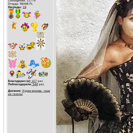
Сообщений: 12774
Откуда: MIAMI FL
Награды:
19
Благодарил (а):
117
раз.
Поблагодарили:
548
раз.
Дневник:
Худая корова - еще
не газель!